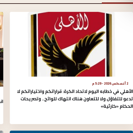
2 أغسطس 2026 - 5:29 م
الأهلي في خطابه اليوم لاتحاد الكرة:‏ قراراتكم واختياراتكم لا
تدعو للتفاؤل ولا للتعاون هناك انتهاك للوائح.. وتصريحات
ان
الحكام «كارثية»‏