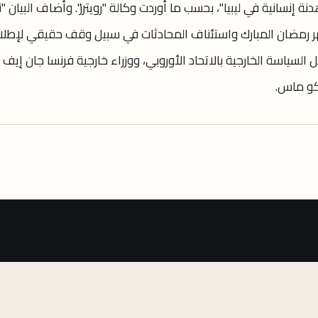
ة إنسانية في ليبيا"، بحسب ما أوردت وكالة "رويترز". وأضاف البيان "
شهر رمضان المبارك واستئناف المحادثات في سبيل وقف حقيقي لإطل
ل السياسة الخارجية بالاتحاد الأوروبي، ووزراء خارجية فرنسا جان إيف 
يكو ماس.