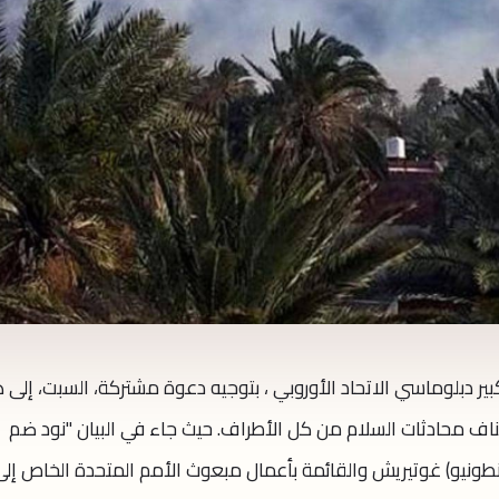
وكبير دبلوماسي الاتحاد الأوروبي ، بتوجيه دعوة مشتركة، السبت، إلى 
ئناف محادثات السلام من كل الأطراف. حيث جاء في البيان "نود ضم
أنطونيو) غوتيريش والقائمة بأعمال مبعوث الأمم المتحدة الخاص إلى ل