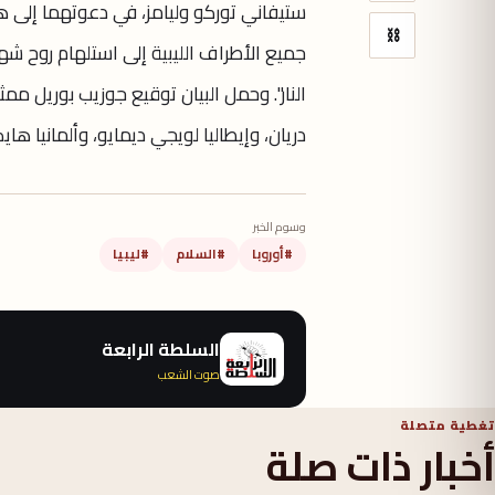
ستيفاني توركو وليامز، في دعوتهما إلى هدن
⛓
جميع الأطراف الليبية إلى استلهام روح 
النار". وحمل البيان توقيع جوزيب بوريل ممث
دريان، وإيطاليا لويجي ديمايو، وألمانيا ها
وسوم الخبر
#أوروبا
#السلام
#ليبيا
السلطة الرابعة
صوت الشعب
تغطية متصلة
أخبار ذات صلة