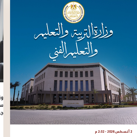
وز
سب
جا
2 أغسطس 2026 - 2:32 م