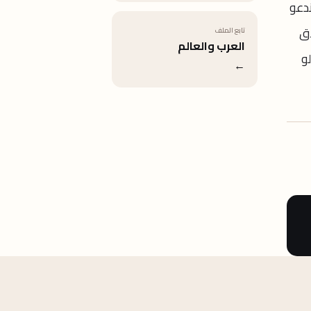
ندعو
اق
تابع الملف
العرب والعالم
لو
←