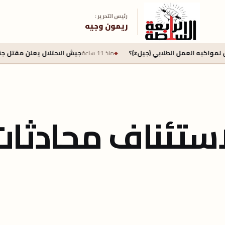
رئيس التحرير :
ريمون وجيه
بي (جيلz)؟
منذ 11 ساعة
جيش الاحتلال يعلن مقتل جنديين وإصابة 4 بجروح خطرة في جنوب لبنان
استئناف محادثات