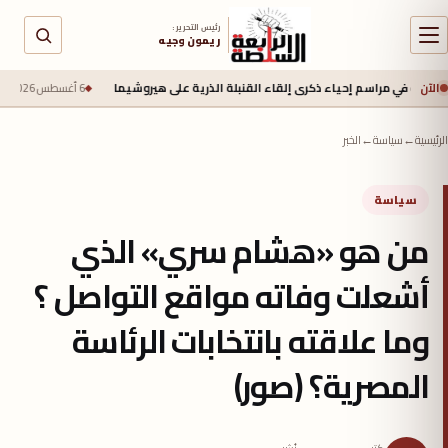
رئيس التحرير :
ريمون وجيه
الآن
مراسم إحياء ذكرى إلقاء القنبلة الذرية على هيروشيما
6 أغسطس 2026 - 6:50 ص
جيش الاح
الرئيسية
←
سياسة
←
الخبر
سياسة
من هو «هشام سري» الذي
أشعلت وفاته مواقع التواصل ؟
وما علاقته بانتخابات الرئاسة
المصرية؟ (صور)