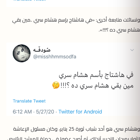
وتسائلت متابعة أخرى: «في هاشتاج بإسم هشام سري ..‏مين بقي
هشام سري ده ؟!!!».
وهشام سري هو أحد شباب ثورة 25 يناير، وكان مسئول الإعاشة
للثوار بميدان التحرير آنذاك، ثم أصبح عضوا في حملة المرشح الرئاسي