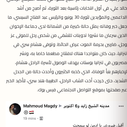
خالد علي، في أول انتخابات رئاسية بعد الثورة، ثم أصبح من أشد
الداعمين والمؤيدين لثورة 30 يونيو والرئيس عبد الفتاح السيسي، ما
جعل خبر وفاته يمثل حالة كبيرة من الشماتة لدى جماعة الإخوان
الذين سرعان ما نشروا تدوينات للتشفي من شخص رحل للمولى عز
وجل، ضاربين بحرمة الموت عرض الحائط. وتوفى هشام سري في
تنزانيا، حيث كان متواجدا هناك لافتتاح مطعما خاصا به، ونشر
مصريون في تنزانيا بوستات بهدف الوصول لأسرة الراحل هشام،
لإخبارهم بنبأ الوفاة، الذي كذبه الكثيرون وأحدث حالة من الجدل
الشديد، حتى خرجت أخت الشاب الراحل، الطبيبة هند سري، لتأكيد الخبر
عبر صفحتها بموقع التواصل الاجتماعي فيس بوك.