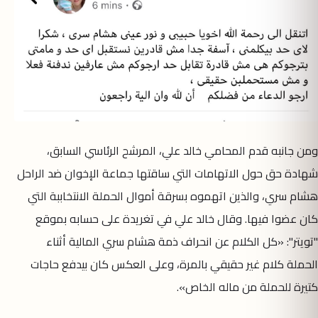
ومن جانبه قدم المحامي خالد علي، المرشح الرئاسي السابق،
شهادة حق حول الاتهامات التي ساقتها جماعة الإخوان ضد الراحل
هشام سري، والذين اتهموه بسرقة أموال الحملة الانتخاببة التي
كان عضوا فيها. وقال خالد علي في تغريدة على حسابه بموقع
"تويتر": «كل الكلام عن انحراف ذمة هشام سري المالية أثناء
الحملة كلام غير حقيقي بالمرة، وعلى العكس كان بيدفع حاجات
كتيرة للحملة من ماله الخاص».