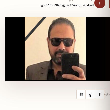
كتب
نُشر
ا
السلطة الرابعة
27 مايو 2020 - 3:10 ص
f
و
⛓
شارك