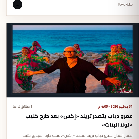
←
Koko Koko
31 يوليو 2026 - 4:05 م
1 دقائق قراءة
عمرو دياب يتصدر تريند «إكس» بعد طرح كليب
«لولا البنات»
تصدر الفنان عمرو دياب تريند منصة «إكس»، عقب طرح الفيديو كليب