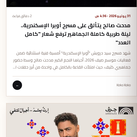
31 يوليو 2026 - 4:36 ص
2 دقائق قراءة
مدحت صالح يتألق على مسرح أوبرا الإسكندرية..
ليلة طربية كاملة الجماهير ترفع شعار "كامل
العدد"
شهد مسرح سيد درويش "أوبرا الإسكندرية" أمسية فنية استثنائية ضمن
فعاليات موسم صيف 2026، أحياها النجم الكبير مدحت صالح وسط حضور
جماهيري كثيف، حيث امتلأت القاعة بالكامل في واحدة من أبرز حفلات ا…
←
Koko Koko