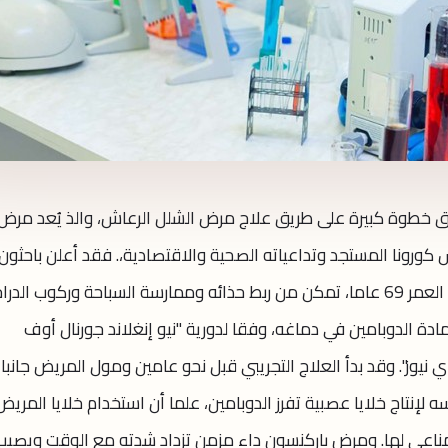
يق خطوة كبيرة على طريق علاج مرض الشلل الرعاش، والذ يُعد مرض
كورونا المستجد وتداعياته الصحية والاقتصادية،. فقد أعلن باحثون
مريضا بالشلل الرعاش (باركنسون) يبلغ من العمر 69 عاما، تمكن من ربط حذائه وممارسة السباحة وركوب الد
 مادة الدوبامين في دماغه، وفقا لدورية "نيو إنغلاند جورنال أوف
ي نيوز". وقد بدأ العلاج التجريبي قبل نحو عامين ومول المريض جانبا 
ه لإنتاج خلايا عصبية تفرز الدوبامين، علما أن استخدام خلايا المريض
لمناعي لها. ومرض باركنسون داء مزمن تزداد شدته مع الوقت ويصيب