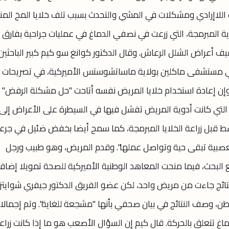
ف اللاإرادي ومشكلات في المشي والتحدث بسبب تلف خلايا المخ المن
يف أعراض الشلل الرعاش. وقال الدكتور كوانغ سو كيم كبير الباحثين
 في مستشفى ماكلين بولاية ماساتشوستس الأميركية، في تصريحات
لعلاج، وإن إعادة استخدام خلايا المريض نفسه أتاحت "حل مشكلة الرفض"
 التي كانت أدوية المريض تفشل فيها في السيطرة على الأعراض إلى
اعات في المتوسط قبل زراعة الخلايا المبرمجة، كما سمح أيضا بخفض ضئيل في جرع
يا العصبية تبقى حية وتواصل عملها". وقدم المريض، وهو طبيب ورجل
البحث، فيما منحت المعاهد الوطنية الأميركية للصحة تمويلا إضافي
نتائج جاءت من مريض واحد، لكن عضو الفريق الدكتور جيفري شوايتز
صف النتائج في بيان صحفي بأنها "مشجعة للغاية". وتم إجمالا
ين خلية في 3 مناطق بالدماغ تتعلق بالحركة. قال كيم إن السؤال الأصعب هو ما إذا كانت زرا