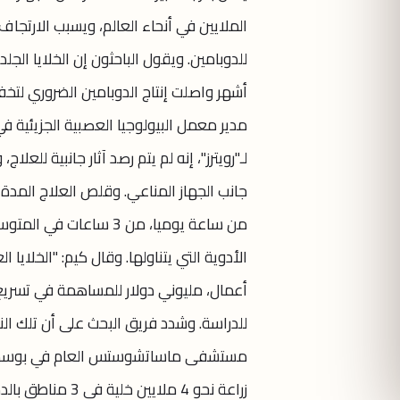
الملايين في أنحاء العالم، ويسبب الارتجا
أشهر واصلت إنتاج الدوبامين الضروري لتخف
مدير معمل البيولوجيا العصبية الجزيئية
لـ"رويترز"، إنه لم يتم رصد آثار جانبية ل
جانب الجهاز المناعي. وقلص العلاج المدة
من ساعة يوميا، من 3 س
الأدوية التي يتناولها. وقال كيم: "الخلا
أعمال، مليوني دولار للمساهمة في تسريع 
للدراسة. وشدد فريق البحث على أن تلك ال
مستشفى ماساتشوستس العام في بوسطن، و
زراعة نحو 4 ملاي