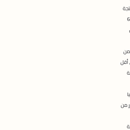
تجة
للدوبامين. ويقول الباحثون إن الخلايا الجلدية المبرمجة، التي زرعت في نصفي الدماغ في عمليات جراحية بفارق 6
 من
 أقل
ة
ا
ر من
عة