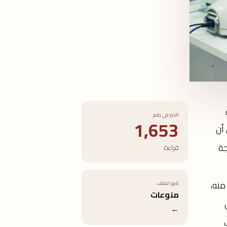
الخبر في رقم
1,653
 أن
راجة
قراءة
منه،
تابع الملف
منوعات
←