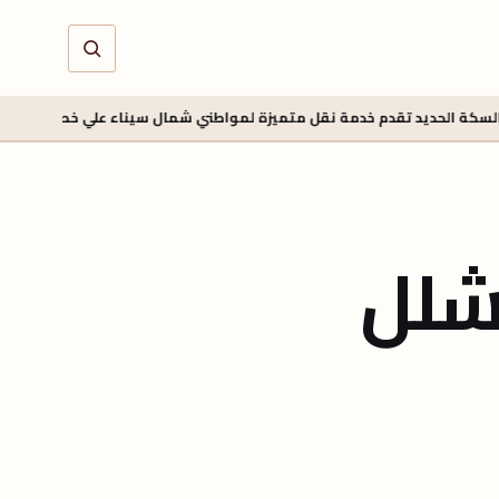
قدم خدمة نقل متميزة لمواطني شمال سيناء علي خط القنطرة شرق / بئر العبد
شلل