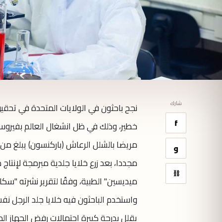
شارك
نجح باحثون في الولايات المتحدة في تحق
f
خطير، وذلك في ظل انشغال العالم بفيروس 
و
مجددا، بعد زرع خلايا جلدية مبرمجة لإنتاج
⛓
ميديسين" الطبية، وفقًا لتقرير نشرته "سكا
واستخدم الباحثون فيه خلايا جلد الرجل نفس
يقلل بدرجة كبيرة احتمالات رفض الجهاز ا