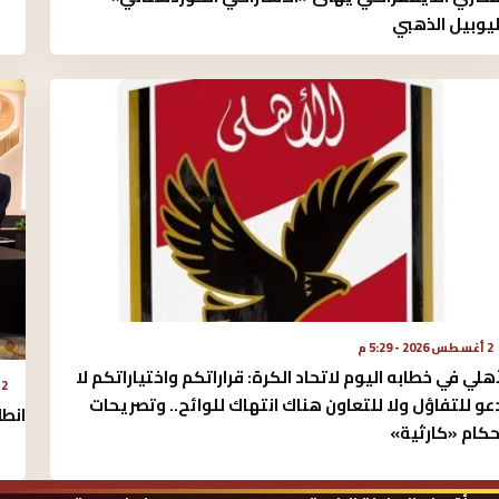
ليوبيل الذهبي
2 أغسطس 2026 - 5:29 م
أهلي في خطابه اليوم لاتحاد الكرة:‏ قراراتكم واختياراتكم لا
2 أغسطس 2026 - 4:56 م
عو للتفاؤل ولا للتعاون هناك انتهاك للوائح.. وتصريحات
انطل
حكام «كارثية»‏