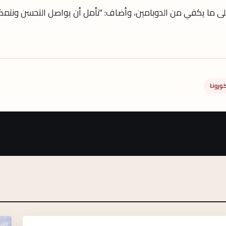
ى ما يكفي من الدوبامين، وأضاف: "نأمل أن يواصل التحسن ونتمك
ورونا