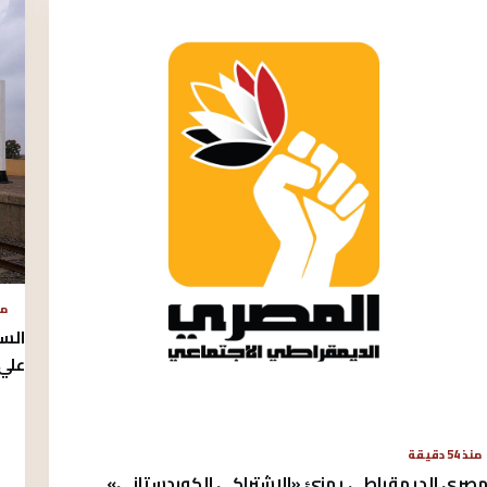
منذ 
الس
علي 
منذ 54 دقيقة
مصري الديمقراطي يهنئ «الاشتراكي الكوردستاني»