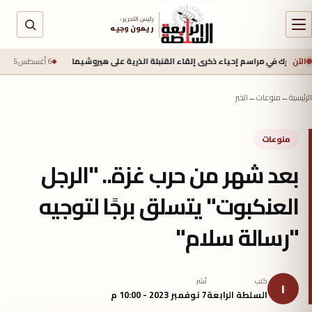
رئيس التحرير :
ريمون وجيه
الآن
في مراسم إحياء ذكرى إلقاء القنبلة الذرية على هيروشيما
6 أغسطس 2026 - 6:50 ص
جي
الرئيسية
←
منوعات
←
الخبر
منوعات
بعد شهر من حرب غزة.. "الرجل
العنكبوت" يتسلق برجًا لتوجيه
"رسالة سلام"
كتب
نُشر
ا
السلطة الرابعة
7 نوفمبر 2023 - 10:00 م