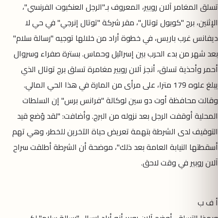
تسلق المغامر آلان روبير، المعروف بـ"الرجل العنكبوت الفرنسي"،
الإثنين، برج "كوبول توتال"، مقر شركة "توتال إنرجي" في حي لا
ديفانس غرب باريس، في خطوة أراد من خلالها توجيه "رسالة سلام"
بعد شهر من بدء الحرب بين إسرائيل وحماس. بسترة صفراء وسروال
أحمر وأحذية تسلق، أنجز آلان روبير مغامرة تسلق برج توتال الذي
يبلغ علوه 179 مترا، على مرأى من المارة في هذا الحي المالي.
وقالت محافظة أوت دو سين لوكالة "فرانس برس" إن السلطات
المحلية أوقفت الرجل بعد نزوله من البرج. وأضافت: "لقد وُضع قيد
التوقيف لدى الشرطة بتهمة تعريض حياة الآخرين للخطر، وهي تهم
أسقطتها النيابة العامة بعد ذلك"، موضحة أن الشرطة أطلقت سراح
آلان روبير في وقت لاحق.
أ ف ب
وبهذا التسلق، أوضح آلان روبير أنه أراد إرسال "رسالة سلام" لكي