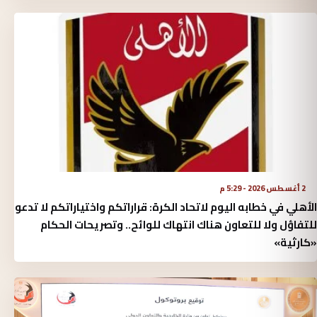
2 أغسطس 2026 - 5:29 م
الأهلي في خطابه اليوم لاتحاد الكرة:‏ قراراتكم واختياراتكم لا تدعو
للتفاؤل ولا للتعاون هناك انتهاك للوائح.. وتصريحات الحكام
«كارثية»‏