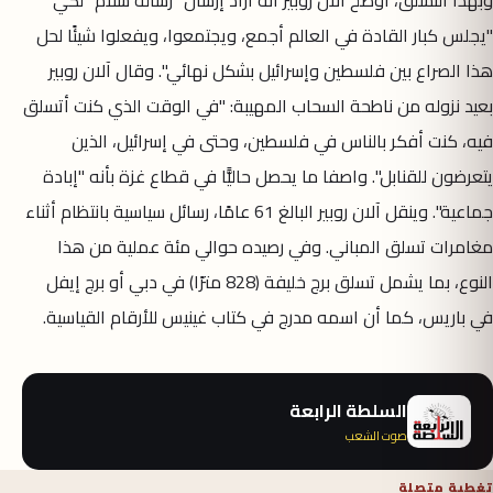
"يجلس كبار القادة في العالم أجمع، ويجتمعوا، ويفعلوا شيئًا لحل
هذا الصراع بين فلسطين وإسرائيل بشكل نهائي". وقال آلان روبير
بعيد نزوله من ناطحة السحاب المهيبة: "في الوقت الذي كنت أتسلق
فيه، كنت أفكر بالناس في فلسطين، وحتى في إسرائيل، الذين
يتعرضون للقنابل". واصفا ما يحصل حاليًّا في قطاع غزة بأنه "إبادة
جماعية". وينقل آلان روبير البالغ 61 عامًا، رسائل سياسية بانتظام أثناء
مغامرات تسلق المباني. وفي رصيده حوالي مئة عملية من هذا
النوع، بما يشمل تسلق برج خليفة (828 مترًا) في دبي أو برج إيفل
في باريس، كما أن اسمه مدرج في كتاب غينيس للأرقام القياسية.
السلطة الرابعة
صوت الشعب
تغطية متصلة