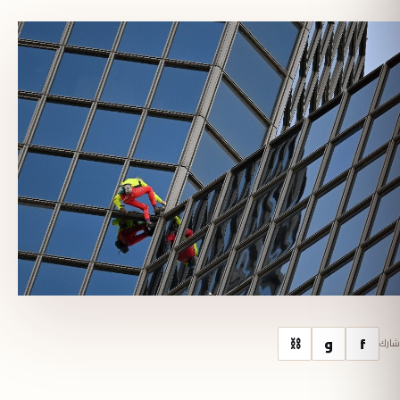
f
و
⛓
شارك