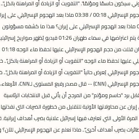
 سيكون حاسمًا ومؤلمًا". "التفويت أو الزيادة أو المراهنة بالكل".. خ
يوضح لـCNN خيارات إيران "السيئة" بعد الهجوم الإسرائيلي 00:18 / 03:38 ماذا بعد الهجوم الإسرائيلي على
هذا ما كشفه مسؤولون أمريكيون 01:26 ماذا بعد الهجوم الإسرائيلي على إيران؟ هذا ما كشفه مسؤولون
أمريكيون فيديو يُظهر الصواريخ الإسرائيلية يتم اعتراضها في سماء طهران 01:26 فيديو يُظهر صواريخ إسرائ
بسماء إيران ومحاولات اعتراضها خبراء: إيران قللت من حجم الهجوم الإسرائيلي عليها لحفظ ماء الوجه 01:18
ي عليها لحفظ ماء الوجه "التفويت أو الزيادة أو المراهنة بالكل".. خب
عد الهجوم الإسرائيلي يُعرض حالياً "التفويت أو الزيادة أو المراهنة بالكل".. خب
يوضح لـCNN خيارات إيران "السيئة" بعد الهجوم الإسرائيلي (CNN) -- قال مصدر رفيع الم
ابل برد "حاسم ومؤلم" من المرجح أن يأتي قبل الانتخابات الرئاسية
إيران عن محاولاتها الأولية للتقليل من خطورة الضربات التي نفذتها
أول، وهي المرة الأولى التي تعترف فيها إسرائيل علانية بضرب أهداف إيرانية. 
ائرات بضرب أهداف أخرى".. ماذا نعلم عن الهجوم الإسرائيلي للآن؟ 