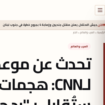
الآن
لن مقتل جنديين وإصابة 4 بجروح خطرة في جنوب لبنان
5 أغسطس 2026 - 2:40 م
الرئيسية
←
العرب والعالم
←
الخبر
العرب والعالم
تحدث عن موعده
لـCNN: هجم
ستُقابل بـ"رد 