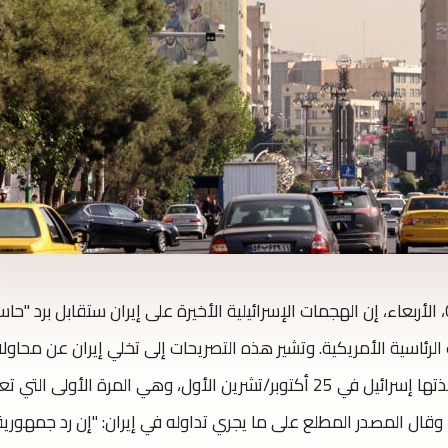
(CNN) -- قال مصدر رفيع المستوى لـCNN، الأربعاء، إن الهجمات الإسرائيلية الأخيرة على إيران ستقابل برد "ح
الرئاسية الأمريكية. وتشير هذه التصريحات إلى تخلي إيران عن محاولا
الأولية للتقليل من خطورة الضربات التي نفذتها إسرائيل في 25 أكتوبر/تشرين الأول، وهي المرة الأولى ال
 وقال المصدر المطلع على ما يجري تداوله في إيران: "إن رد جمهورية