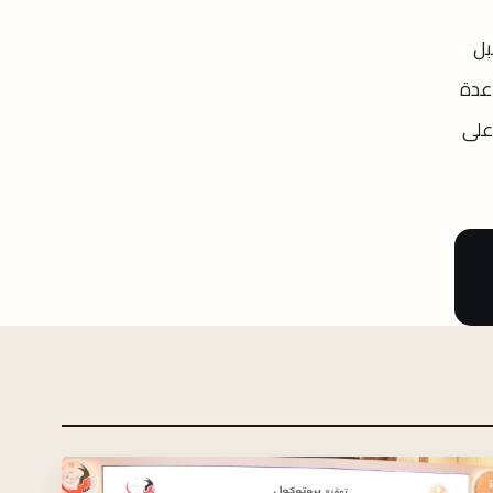
بل
اعدة
 على