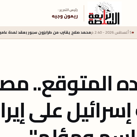
رئيس التحرير :
ريمون وجيه
محمد صلاح يقترب من طرابزون سبور بعقد لمدة عامين وراتب سنوي 22 مليون يورو
 المتوقع.. مصد
ات إسرائيل على إيرا
حاسم ومؤلم"