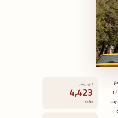
اسم
الخبر في رقم
4,423
تها
تي تعترف
قراءة