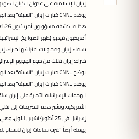
إيران الإسلامية على عدوان الكيان الصهيوني
خبراء: إيران قللت من حجم الهجوم الإسرائيل
يوضح لـCNN خيارات إيران "السيئة" ب
الهجمات الإسرائيلية الأخيرة على إيران ستق
الأمريكية. وتشير هذه التصريحات إلى تخلي 
إسرائيل في 25 أكتوبر/تشرين ال
يهمك أيضاً "ضرب دفاعات إيران للسماح للط