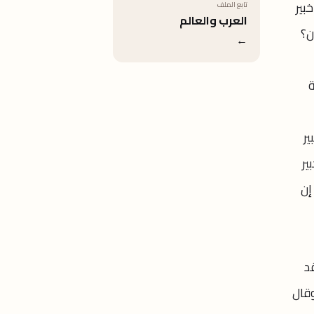
بير
تابع الملف
العرب والعالم
 إيران؟
←
يلية
ير
ير
ستوى لـCNN، الأربعاء، إن
قد
وقال