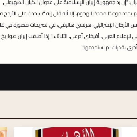
ان: "إن رد جمهورية إيران الإسلامية على عدوان الكيان الصهيوني
 يحدد موعدًا محددًا للهجوم، إلا أنه قال إنه "سيحدث على الأرجح ق
ل رئيس الأركان الإسرائيلي، هرتسي هاليفي، في تصريحات مصورة في ق
 للإعلام العربي، أفيخاي أدرعي، الثلاثاء:" إذا أطلقت إيران صواريخ
خرى بقدرات لم نستخدمها".