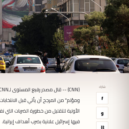
شارك
f
ومؤلم" من المرجح أن يأتي قبل الانتخابات 
و
فيها إسرائيل علانية بضرب أهداف إيرانية.
⛓