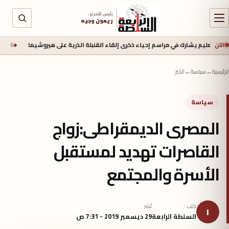
رئيس التحرير :
ريمون وجيه
الآن
 يشارك في مراسم إحياء ذكرى إلقاء القنبلة الذرية على هيروشيما
6 أغسطس 2026 - 6:50 ص
الرئيسية
←
سياسة
←
الخبر
سياسة
المصرى الديمقراطى:زواج
القاصرات تهديد لمستقبل
الأسرة والمجتمع
كتب
نُشر
ا
السلطة الرابعة
29 ديسمبر 2019 - 7:31 ص