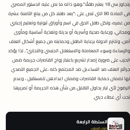
يتجاوز سن 18 يعتبر طفلًا"،وهو ذاته ما نص عليه الدستور المصري
فى المادة 80 التى تنص على :"يعد طفلا كل من يبلغ الثامنة عشرة
من عمره، ولكل طفل الحق في اسم وأوراق ثبوتية وتعليم إجباري
ومجاني، ورعاية صحية وأسرية أو بديلة وتغذية أساسية ومأوى
آمن، وتلتزم الدولة برعاية الطفل وحمايته من جميع أشكال العنف
والإساءة وسوء المعاملة والاستغلال الجنسي والتجاري".. لذا يؤكد
الحزب على ضرورة إصدار تشريع باعتبار زواج القاصرات جريمة ضمن
جرائم العنف ضد النساء،بل ضد المجتمع كله ،على الجميع التصدي
لها لضمان حماية القاصرات وضمان اعدادهن للمستقبل ، وعدم
الرضوخ لأي تيار يحاول التقليل من شأن هذه الجريمة أو تمريرها
تحت أي غطاء ديني.
السلطة الرابعة
صوت الشعب