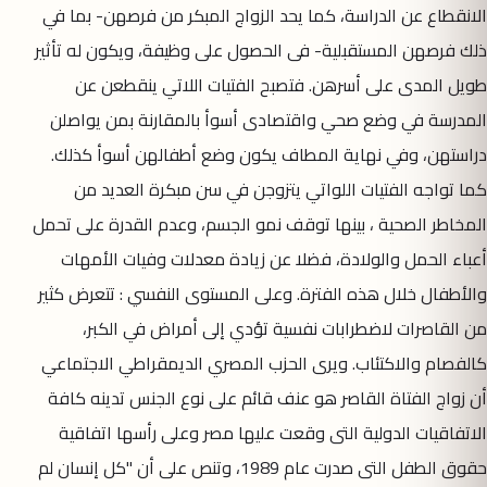
الانقطاع عن الدراسة، كما يحد الزواج المبكر من فرصهن- بما في
ذلك فرصهن المستقبلية- فى الحصول على وظيفة، ويكون له تأثير
طويل المدى على أسرهن. فتصبح الفتيات اللاتي ينقطعن عن
المدرسة في وضع صحي واقتصادى أسوأ بالمقارنة بمن يواصلن
دراستهن، وفي نهاية المطاف يكون وضع أطفالهن أسوأ كذلك.
كما تواجه الفتيات اللواتي يتزوجن في سن مبكرة العديد من
المخاطر الصحية ، بينها توقف نمو الجسم، وعدم القدرة على تحمل
أعباء الحمل والولادة، فضلا عن زيادة معدلات وفيات الأمهات
والأطفال خلال هذه الفترة. وعلى المستوى النفسي : تتعرض كثير
من القاصرات لاضطرابات نفسية تؤدي إلى أمراض في الكبر،
كالفصام والاكتئاب. ويرى الحزب المصري الديمقراطي الاجتماعي
أن زواج الفتاة القاصر هو عنف قائم على نوع الجنس تدينه كافة
الاتفاقيات الدولية التى وقعت عليها مصر وعلى رأسها اتفاقية
حقوق الطفل التى صدرت عام 1989، وتنص على أن "كل إنسان لم