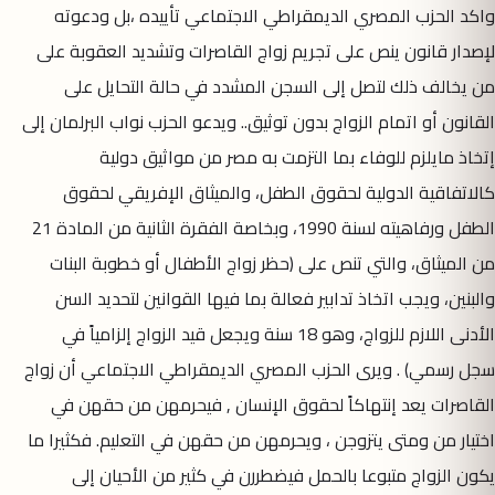
واكد الحزب المصري الديمقراطي الاجتماعي تأييده ،بل ودعوته
لإصدار قانون ينص على تجريم زواج القاصرات وتشديد العقوبة على
من يخالف ذلك لتصل إلى السجن المشدد في حالة التحايل على
القانون أو اتمام الزواج بدون توثيق.. ويدعو الحزب نواب البرلمان إلى
إتخاذ مايلزم للوفاء بما التزمت به مصر من مواثيق دولية
كالاتفاقية الدولية لحقوق الطفل، والميثاق الإفريقي لحقوق
الطفل ورفاهيته لسنة 1990، وبخاصة الفقرة الثانية من المادة 21
من الميثاق، والتي تنص على (حظر زواج الأطفال أو خطوبة البنات
والبنين، ويجب اتخاذ تدابير فعالة بما فيها القوانين لتحديد السن
الأدنى اللازم للزواج، وهو 18 سنة ويجعل قيد الزواج إلزامياً في
سجل رسمي) . ويرى الحزب المصري الديمقراطي الاجتماعي أن زواج
القاصرات يعد إنتهاكاً لحقوق الإنسان , فيحرمهن من حقهن في
اختيار من ومتى يتزوجن ، ويحرمهن من حقهن في التعليم. فكثيرا ما
يكون الزواج متبوعا بالحمل فيضطررن في كثير من الأحيان إلى