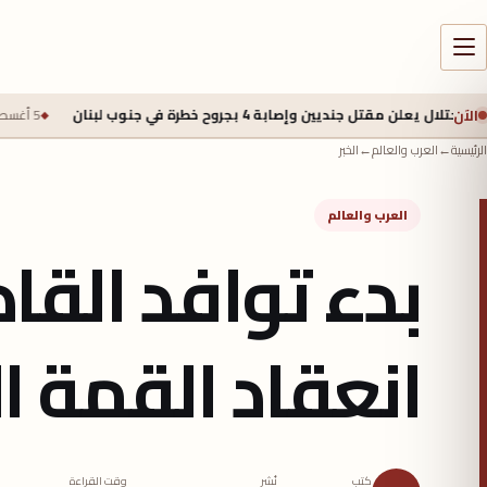
الآن
جنديين وإصابة 4 بجروح خطرة في جنوب لبنان
5 أغسطس 2026 - 2:40 م
الرئيسية
←
العرب والعالم
←
الخبر
العرب والعالم
بدء توافد القا
انعقاد القمة العربية ا
كتب
نُشر
وقت القراءة