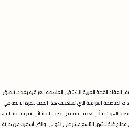
بدأ منذ قليل، توافد القادة والزعماء إلى مقر انعقاد القمة العربية الـ34 فى العاصمة العراقية بغداد. ت
ايو القمة العربية الـ34 في بغداد، العاصمة العراقية التي تستضيف هذا الحدث للمرة الرابعة في
قضايا العرب". وتأتي هذه القمة في ظرف استثنائي تمر به المنطقة،
ي قطاع غزة للشهر التاسع عشر على التوالي، والتي أسفرت عن كارثة