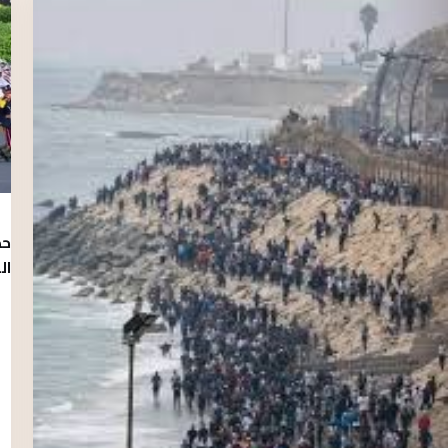
حظ
ال