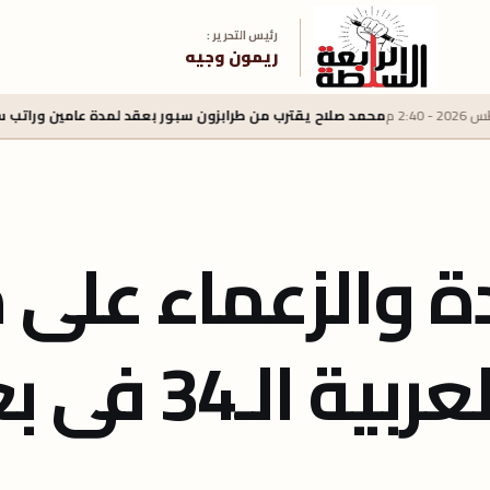
رئيس التحرير :
ريمون وجيه
محمد صلاح يقترب من طرابزون سبور بعقد لمدة عامين وراتب سنوي 22 مليون يورو
دة والزعماء على 
لـ34 فى بغداد