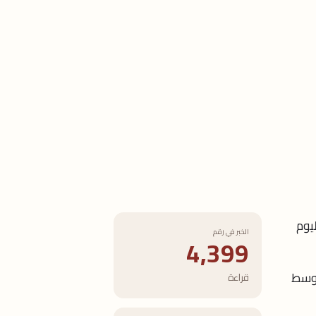
نطلق اليوم
الخبر في رقم
4,399
 وسط
قراءة