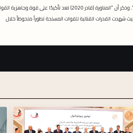
الاتجاهات الاستراتيجية في توقيت متزامن“. وذكر أن ”المناورة (قادر 2020) تعد تأكيدًا على قوة وجاهزية 
ث شهدت القدرات القتالية للقوات المسلحة تطوراً ملحوظاً خلال