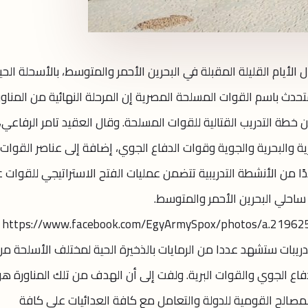
لأيام القليلة المقبلة في البحرين الأحمر والمتوسط، بالأسحلة الحي
تحدث باسم القوات المسلحة المصرية إن المرحلة النهائية من المناور
 كجزء من خطة التدريب القتالية للقوات المسلحة. وقال العقيد تامر الرفاعي،
ة والبحرية والجوية وقوات الدفاع الجوي، إضافة إلى عناصر القوات
 من الأنشطة التدريبية تتضمن عمليات الفتح الاستراتيجي للقوات 
 ساحلي البحرين الأحمر والمتوسط.
https://www.facebook.com/EgyArmySpox/photos/a.219
ن التدريبات ستشهد عددا من الرمايات بالذخيرة الحية لمختلف الأسلحة م
فاع الجوي والقوات البرية. ولفت إلى أن الهدف من تلك المناورة هو
لمصالح القومية للدولة والتعامل مع كافة العدائيات على كافة