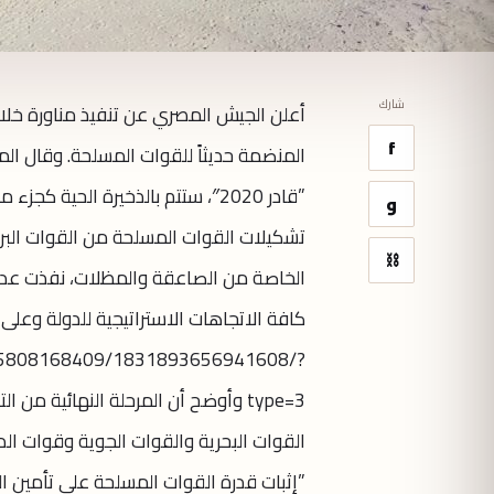
شارك
أعلن الجيش المصري عن تنفيذ مناورة خلال ا
f
المنضمة حديثاً للقوات المسلحة. وقال الم
”قادر 2020″، ستتم بالذخيرة الحية
و
تشكيلات القوات المسلحة من القوات البري
⛓
الخاصة من الصاعقة والمظلات، نفذت عددًا
كافة الاتجاهات الاستراتيجية للدولة وعلى
625808168409/1831893656941608/?
type=3 وأوضح أن المرحلة النهائية م
القوات البحرية والقوات الجوية وقوات الد
”إثبات قدرة القوات المسلحة على تأمين ا