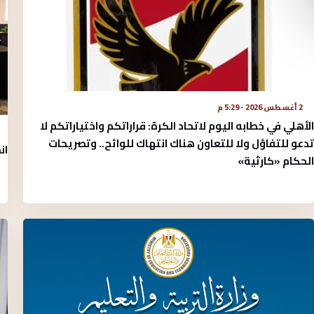
2 أغسطس 2026 - 5:29 م
الأهلي في خطابه اليوم لاتحاد الكرة:‏ قراراتكم واختياراتكم لا
تدعو للتفاؤل ولا للتعاون هناك انتهاك للوائح.. وتصريحات
ان
الحكام «كارثية»‏