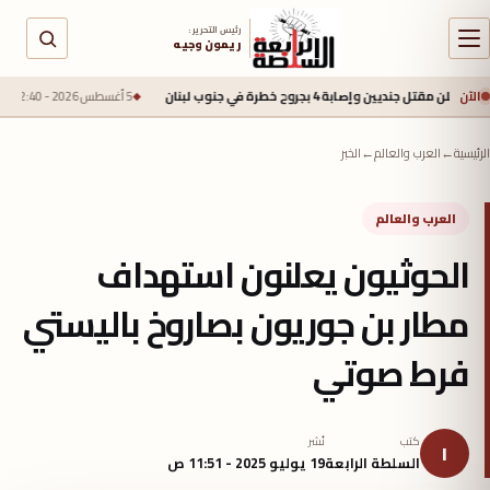
رئيس التحرير :
ريمون وجيه
الآن
ة 4 بجروح خطرة في جنوب لبنان
5 أغسطس 2026 - 2:40 م
محمد صلاح يقترب 
الرئيسية
←
العرب والعالم
←
الخبر
العرب والعالم
الحوثيون يعلنون استهداف
مطار بن جوريون بصاروخ باليستي
فرط صوتي
كتب
نُشر
ا
السلطة الرابعة
19 يوليو 2025 - 11:51 ص