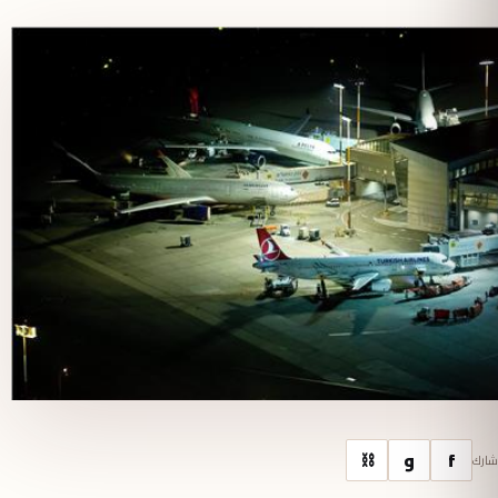
f
و
⛓
شارك