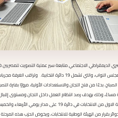
صري الديمقراطي الاجتماعي متابعة سير عملية التصويت للمصريين 
الداخل ضمن المرحلة الأولى من انتخابات مجلس النواب، والتي تشمل 19 دائرة انتخابية. وتراقب الغرفة مجر
الصباح، بدءًا من فتح اللجان والاستعدادات الأولية، مرورًا بفترة التص
ة مساءً، وذلك بهدف رصد انتظام العمل داخل اللجان ومستوى إقبال
الناخبين في مختلف الدوائر. وتُجرى المرحلة الاول من الانتخابات في دائرة 19 على مدار يومي الأربعاء و
ء بعض الدوائر بقرار من الهيئة الوطنية للانتخابات، ويخوض الحزب هذه المرحلة