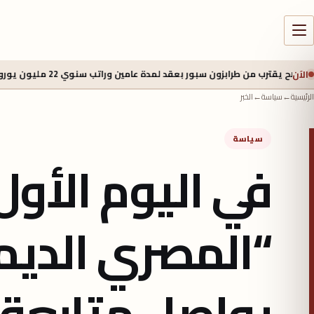
الآن
ون سبور بعقد لمدة عامين وراتب سنوي 22 مليون يورو
منذ 13 ساعة
طر
الرئيسية
←
سياسة
←
الخبر
سياسة
في اليوم الأول
“المصري الديم
يواصل متابعة س