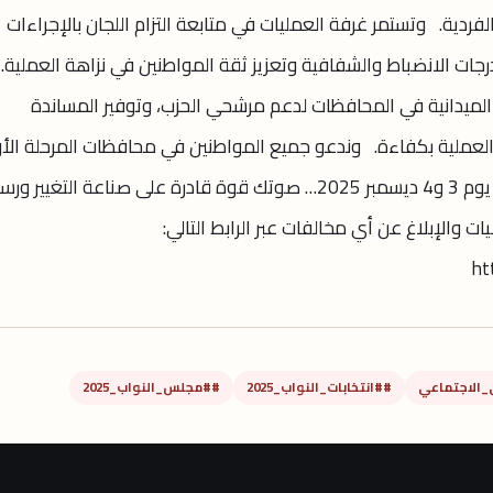
دية. وتستمر غرفة العمليات في متابعة التزام اللجان بالإجراءات
درجات الانضباط والشفافية وتعزيز ثقة المواطنين في نزاهة العملية.
الميدانية في المحافظات لدعم مرشحي الحزب، وتوفير المساندة
 العملية بكفاءة. وندعو جميع المواطنين في محافظات المرحلة الأ
إلى النزول والمشاركة الفعّالة: انزل وشارك يوم 3 و4 ديسمبر 2025… صوتك قوة قادرة على صناعة التغيير و
والإبلاغ عن أي مخالفات عبر الرابط التالي:
ht
_الاجتماعي
##انتخابات_النواب_2025
##مجلس_النواب_2025