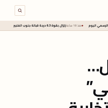
منذ 18 ساعة
زلزال بقوة 6.3 درجة قبالة جنوب الفلبين دون تحذير من تسونامي
ل…
ي”
خابية