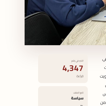
في
الخبر في رقم
4,347
يات
ويت
قراءة
الخميس
تابع الملف
سياسة
 من
←