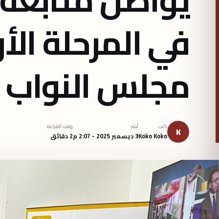
في المرحلة الأ
مجلس النواب بـ19 دائر
كتب
نُشر
وقت القراءة
K
Koko Koko
3 ديسمبر 2025 - 2:07 م
2 دقائق