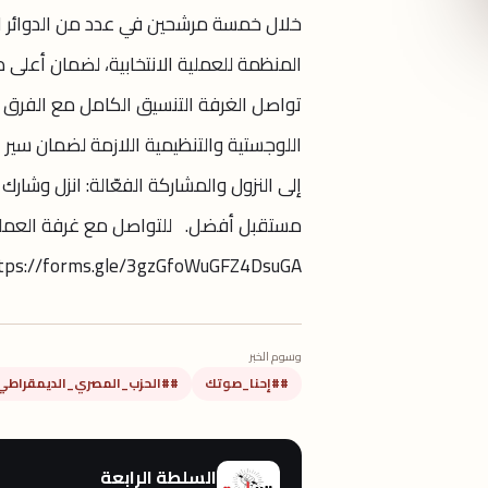
خلال خمسة مرشحين في عدد من الدوائر الفر
المنظمة للعملية الانتخابية، لضمان أعلى 
تواصل الغرفة التنسيق الكامل مع الفرق 
اللوجستية والتنظيمية اللازمة لضمان سير
مستقبل أفضل. للتواصل مع غرفة العمليات 
tps://forms.gle/3gzGfoWuGFZ4DsuGA
وسوم الخبر
##إحنا_صوتك
##الحزب_المصري_الديمقراطي
السلطة الرابعة