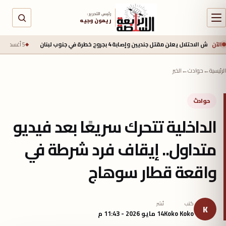
رئيس التحرير :
ريمون وجيه
الآن
لال يعلن مقتل جنديين وإصابة 4 بجروح خطرة في جنوب لبنان
5 أغسطس 2026 - 2:40 م
الرئيسية
←
حوادث
←
الخبر
حوادث
الداخلية تتحرك سريعًا بعد فيديو
متداول.. إيقاف فرد شرطة في
واقعة قطار سوهاج
كتب
نُشر
K
Koko Koko
14 مايو 2026 - 11:43 م