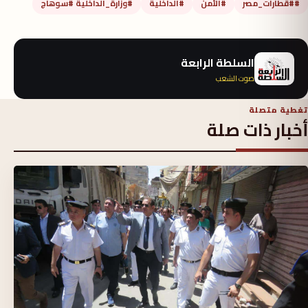
##قطارات_مصر
#الأمن
#الداخلية
#وزارة_الداخلية #سوهاج
السلطة الرابعة
صوت الشعب
تغطية متصلة
أخبار ذات صلة