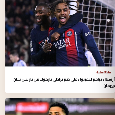
منذ 5 ساعة
أرسنال يزاحم ليفربول على ضم برادلي باركولا من باريس سان
جيرمان