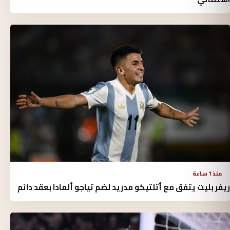
منذ 1 ساعة
ريفر بليت يتفق مع أتلتيكو مدريد لضم تياجو ألمادا بعقد دائم