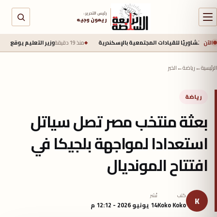
رئيس التحرير :
ريمون وجيه
الآن
يًا للقيادات المجتمعية بالإسكندرية
منذ 19 دقيقة
وزير التعليم يوقع إتفاقية مع اليابان لتحويل 20 مدرسة إلى مدارس دولية وفق ال
الرئيسية
←
رياضة
←
الخبر
رياضة
بعثة منتخب مصر تصل سياتل
استعدادا لمواجهة بلجيكا في
افتتاح المونديال
كتب
نُشر
K
Koko Koko
14 يونيو 2026 - 12:12 م