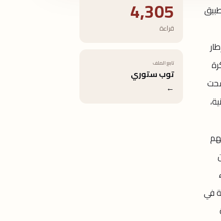
4,305
طبيق
قراءة
 "Easy Pay" يأتي في إطار
رة
تابع الملف
توب ستوري
ضحت
←
فنية،
تهم
ة من
قة في