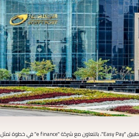
أطلق البريد المصري النسخة الجديدة من تطبيق "Easy Pay"، بالتعاون مع شركة "inance