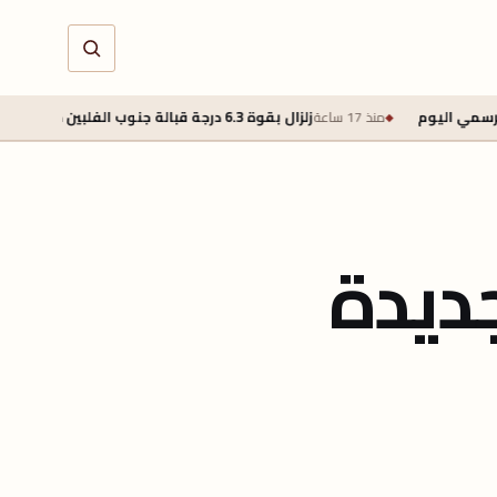
زلزال بقوة 6.3 درجة قبالة جنوب الفلبين دون تحذير من تسونامي
منذ 8
جديدة