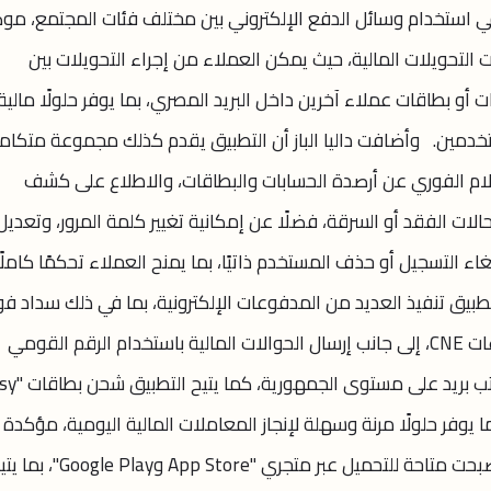
ي استخدام وسائل الدفع الإلكتروني بين مختلف فئات المجتمع، مو
لتحويلات المالية، حيث يمكن العملاء من إجراء التحويلات بين
ت أو بطاقات عملاء آخرين داخل البريد المصري، بما يوفر حلولًا مالية
خدمين. وأضافت داليا الباز أن التطبيق يقدم كذلك مجموعة متكام
ام الفوري عن أرصدة الحسابات والبطاقات، والاطلاع على كشف
ات الفقد أو السرقة، فضلًا عن إمكانية تغيير كلمة المرور، وتعديل
ص بالتطبيق، وإلغاء التسجيل أو حذف المستخدم ذاتيًا، بما يمنح العملاء تحكمًا كامل
طبيق تنفيذ العديد من المدفوعات الإلكترونية، بما في ذلك سداد فوا
الكهرباء، والمصروفات الجامعية، ومدفوعات CNE، إلى جانب إرسال الحوالات المالية باستخدام الرقم القومي
للمستفيد، مع إمكانية صرفها من أي مكتب بريد
بما يوفر حلولًا مرنة وسهلة لإنجاز المعاملات المالية اليومية، مؤكدة 
النسخة الجديدة من تطبيق "Easy Pay" أصبحت متاحة للتحميل عبر متجري "App Store وle Play