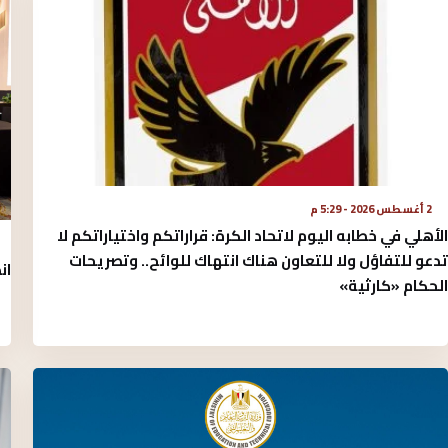
2 أغسطس 2026 - 5:29 م
الأهلي في خطابه اليوم لاتحاد الكرة:‏ قراراتكم واختياراتكم لا
تدعو للتفاؤل ولا للتعاون هناك انتهاك للوائح.. وتصريحات
ان
الحكام «كارثية»‏