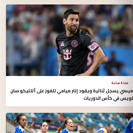
منذ 4 ساعة
ميسي يسجل ثنائية ويقود إنتر ميامي للفوز على أتلتيكو سان
لويس في كأس الدوريات