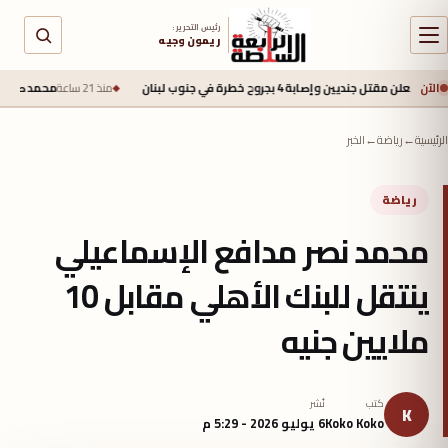
رئيس التحرير :
ريمون وجيه
الآن
 وإصابة 4 بجروح خطرة في جنوب لبنان
منذ 21 ساعة
محمد صلاح يقترب من طرابز
الرئيسية
←
رياضة
←
الخبر
رياضة
محمد نصر مدافع الإسماعيلي
ينتقل للبنك الأهلي مقابل 10
ملايين جنيه
كتب
نُشر
K
Koko Koko
6 يوليو 2026 - 5:29 م