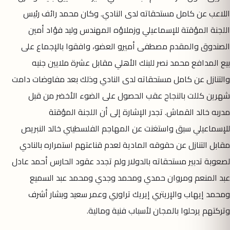
اللاعب عن كامل مستحقاته لدى النادي. وكان محمد رائف رئيس
اللجنة المؤقتة للإسماعيلي وزملاؤه المهندس وليد فؤاد أمين
الصندوق والمقدم مصطفى أميرو العضو، وافقوا بالإجماع على
بيع المدافع محمد نصر للبنك الأهلي مقابل عشرة ملايين جنيه
والتنازل عن كامل مستحقاته لدى النادي وذلك بعد مفاوضات دامت
شهرين كللت بالنجاح عقب الحصول على الضوء الأخضر من قبل
مدربه خالد القماش. تجدر الإشارة إلى أن اللجنة المؤقتة
للإسماعيلي سبق واستغنت عن المهاجم الفلسطيني خالد النبريص
مقابل التنازل عن حقوقه المادية لعدم قناعتهم استمراره بالنادي
لصعوبة تدبير مستحقاته بالدولار ولم تجدد عقود الحارس أحمد عادل
عبد المنعم ومروان حمدي ومحمد وجدي ومحمد عبد السميع
ومحمد إيهاب والإريتري إيريك تراوري وعمر سعيد وبشار أشرف
وتركتهم يرحلوا بالمجان لأسباب فنية ومالية.