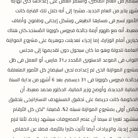
سبتمبر من العام الماضى، واستمر العمل على إعدادها حتى نهاية
شهر يناير من العام الجديد، مشيرا إلى أنه خلال تلك الفترة كانت
الأمور تسير فى مسارها الطبيعى وبشكل إيجابى وطموح. وأضاف
معيط، أنه مع ظهور أزمة جائحة فيروس كورونا المُستجد،كان هناك
خيارين أمام الوزارة، إما إجراء تعديلات جوهرية على مشروع الموازنة
العامة للدولة وهو ما كان سيحول دون تقديمها إلى مجلس
النواب فى الموعد الدستورى المُحدد بـ31 مارس، أو العمل فى ظل
مشروع الموازنة الذى تم إعداده لحين استيضاح كل الأمور المتعلقة
بجائحة فيروس كورونا فى 31 ديسمبر، بعد 6 أشهر من بداية السنة
المالية الجديدة. وأوضح وزير المالية، الدكتور محمد معيط، أن
الحكومة كانت حريصة على تحقيق المستهدف الاستراتيجى بتحقيق
فائض أولى بمشروع الموازنة نسبته 2%، مُضيفا: "لكن كل الأرقام
ستشهد تغيرا لا سيما أن عنصر المصروفات سيشهد زيادة، لأننا لازم
نفتح إيدينا، والإيرادات أيضا تأثرت كثيرا بالأزمة، فضلا عن انخفاض