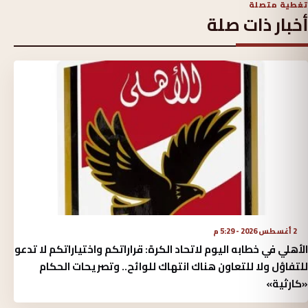
تغطية متصلة
أخبار ذات صلة
2 أغسطس 2026 - 5:29 م
الأهلي في خطابه اليوم لاتحاد الكرة:‏ قراراتكم واختياراتكم لا تدعو
للتفاؤل ولا للتعاون هناك انتهاك للوائح.. وتصريحات الحكام
«كارثية»‏