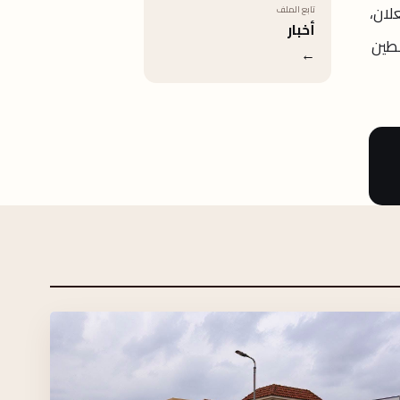
لان،
تابع الملف
أخبار
لطين
←