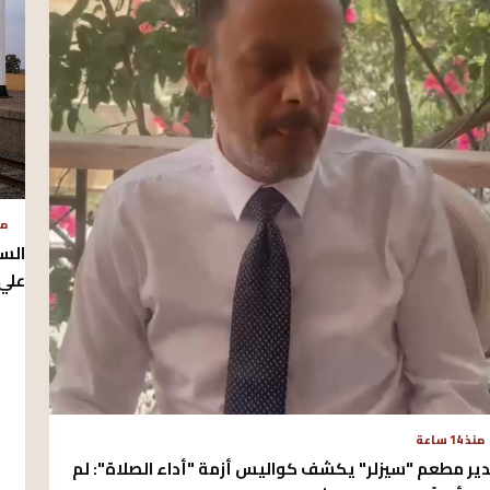
منذ 
الس
علي 
منذ 14 ساعة
ير مطعم "سيزلر" يكشف كواليس أزمة "أداء الصلاة": لم