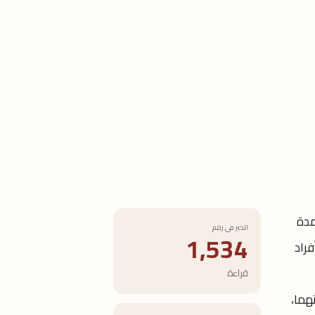
مدة
الخبر في رقم
1,534
فراد
قراءة
هما،