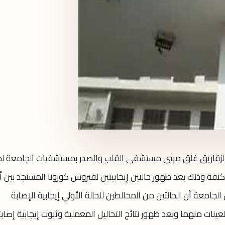
الزقازيق غلق مبنى مستشفى القلب والصدر بمستشفيات الجامعة ل
لمكثفة وذلك بعد ظهور حالتين إيجابيتين لفيروس كورونا المستجد بين أ
معة أن الحالتين من المخالطين للحالة الأولي إيجابية الإصابة
ات منهما وبعد ظهور نتائج التحاليل المعملية وثبوت إيجابية إصابت