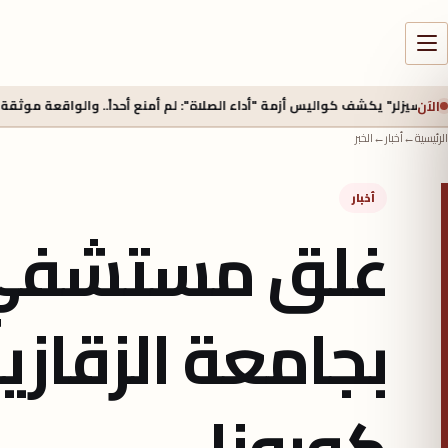
الآن
كواليس أزمة "أداء الصلاة": لم أمنع أحداً.. والواقعة موثقة بالصوت والصورة
الرئيسية
←
أخبار
←
الخبر
أخبار
غلق مستشفي ا
كورونا