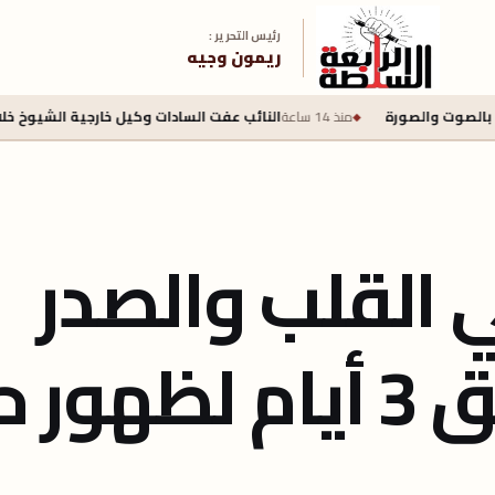
رئيس التحرير :
ريمون وجيه
منذ 14 ساعة
النائب عفت السادات وكيل خارجية الشيوخ خلال لقاء الرئيس ا
لقلب والصدر
بجامعة الزقازيق 3 أيام لظ