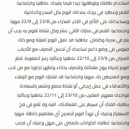
استخدام طاقتك وتوظفها جيدا فيما يفيدك. عاطفيا واجتماعيا:
القمر وعطارد في برجك يمدانك اليوم بكل السحر والجاذبية
ويساعدانك على التأثير في الآخر. العذراء من 23/8 إلى 22/9 مهنيا
واجتماعيا: القمر في منزلك الثاني عشر وكل نشاط تقوم به يجب أن
يتم في سرية وكتمان. عاطفيا: قد تميل اليوم للعزلة ومع ذلك
فينوس في وضع داعم تساعدك أن تحسن التصرف مع الأحباب.
الميزان من 23/9 إلى 22/10 عاطفيا وعائليا: رغم الضغوط، تنظر
اليوم للحياة بروح متفائلة وتتصرف بذكاء وتظهر تجاوبا مع من تحب
ومع المحيطين بك. مهنيا واجتماعيا: قد تشترك اليوم مع الزملاء
والأصدقاء في عمل إيجابي أو نشاط ممتع وتشعر بالسعادة
لتواجدك معهم. العقرب من 23/10 إلى 22/11 عاطفيا وعائليا:
يطالبك الفلك أن تسيطر على انفعالاتك.. انتبه ولا تقع في فخ
الاستفزاز وعليك أن تهدأ اليوم لتصحيح أي مفاهيم خاطئة. مهنيا
واجتماعيا: تطالبك الكواكب بالمضي على مهل وعليك أن تتجنب