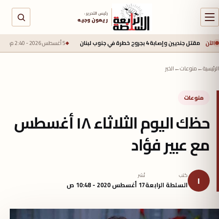
رئيس التحرير :
ريمون وجيه
الآن
جروح خطرة في جنوب لبنان
5 أغسطس 2026 - 2:40 م
محمد صلاح يقترب من ط
الرئيسية
←
منوعات
←
الخبر
منوعات
حظك اليوم الثلاثاء ١٨ أغسطس
مع عبير فؤاد
كتب
نُشر
ا
السلطة الرابعة
17 أغسطس 2020 - 10:48 ص