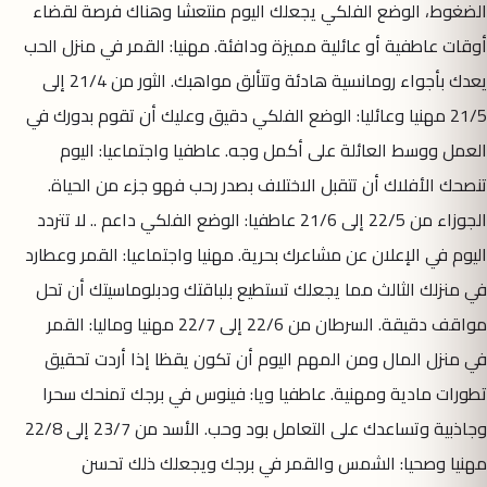
الضغوط، الوضع الفلكي يجعلك اليوم منتعشا وهناك فرصة لقضاء
أوقات عاطفية أو عائلية مميزة ودافئة. مهنيا: القمر في منزل الحب
يعدك بأجواء رومانسية هادئة وتتألق مواهبك. الثور من 21/4 إلى
21/5 مهنيا وعائليا: الوضع الفلكي دقيق وعليك أن تقوم بدورك في
العمل ووسط العائلة على أكمل وجه. عاطفيا واجتماعيا: اليوم
تنصحك الأفلاك أن تتقبل الاختلاف بصدر رحب فهو جزء من الحياة.
الجوزاء من 22/5 إلى 21/6 عاطفيا: الوضع الفلكي داعم .. لا تتردد
اليوم في الإعلان عن مشاعرك بحرية. مهنيا واجتماعيا: القمر وعطارد
في منزلك الثالث مما يجعلك تستطيع بلباقتك ودبلوماسيتك أن تحل
مواقف دقيقة. السرطان من 22/6 إلى 22/7 مهنيا وماليا: القمر
في منزل المال ومن المهم اليوم أن تكون يقظا إذا أردت تحقيق
تطورات مادية ومهنية. عاطفيا ويا: فينوس في برجك تمنحك سحرا
وجاذبية وتساعدك على التعامل بود وحب. الأسد من 23/7 إلى 22/8
مهنيا وصحيا: الشمس والقمر في برجك ويجعلك ذلك تحسن