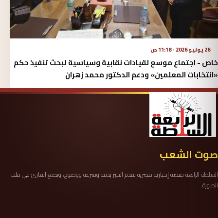
26 يوليو 2026 - 11:18 ص
خاص - اجتماع موسع لقيادات نقابية وسياسية لبحث تنفيذ حكم
«انتخابات المعلمين» ودعم الدكتور محمد زهران
صوت الشعب
السلطة الرابعة منصة إخبارية مصرية تقدم الخبر بدقة وسرعة ووضوح، وتضع القارئ في قلب
الصورة.