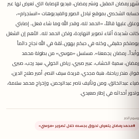
شهر رمضان المقبل. ونشر رمضان، فيديو للإصابة التي تعرض لها عبر
حسابه الشخصي بموقع تبادل الصور والفيديوهات «انستجرام»،
وعلق عليها قائلاً، «الحمد لله، وقدر الله وما شاء فعل.. إصابتي
كانت شديدة أثناء تصوير النهاردة، ولكن الحمد لله.. الأهم إن الشغل
يوصلكم حقيقي وكله في حبكم يهون..ثقة في الله نجاح دائماً
وأبداً.. رمضان يجمعنا». مسلسل «موسى» من بطولة محمد
رمضان، سمية الخشاب، عبير صبري، رياض الخولي، سيد رجب، صبرى
فواز، منذر رياحنة، هبة مجدي، فريدة سيف النصر، أمير صلاح الدين،
ضياء عبدالخالق، ومن وتأليف ناصر عبدالرحمن، وإخراج محمد سلامة،
وتدور أحداثه في إطار صعيدي.
وسوم الخبر
#محمد رمضان يتعرض لحروق بجسده خلال تصوير «موسي»