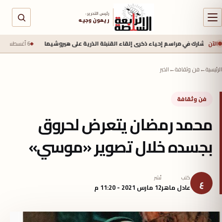
رئيس التحرير :
ريمون وجيه
الآن
رك في مراسم إحياء ذكرى إلقاء القنبلة الذرية على هيروشيما
6 أغسطس 2026 - 6:50 ص
الرئيسية
←
فن وثقافة
←
الخبر
فن وثقافة
محمد رمضان يتعرض لحروق
بجسده خلال تصوير «موسي»
كتب
نُشر
ع
عادل ماهر
12 مارس 2021 - 11:20 م