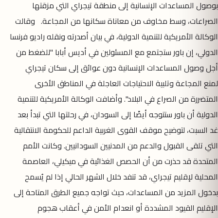
بوصول المساعدات الإنسانية إلى منطقة تيجراي التي مزقتها
الصراعات، وسط مخاوف من معاناة سكانها من المجاعة. وقالت
الوكالة الأمريكية للتنمية الدولية، في بيان أصدرته ونقله راديو فرنسا
الدولي، إن باور ستجتمع مع المسئولين في أديس أبابا "للضغط من
أجل وصول المساعدات الإنسانية دون عوائق إلى سكان تيجراي
لمنع المجاعة وتلبية الاحتياجات العاجلة في المناطق الأخرى
المتضررة من الصراع في البلاد". وأضافت الوكالة الأمريكية للتنمية
الدولية أن باور ستتوجه أيضًا إلى السودان، في رحلتها التي تبدأ بعد
غد السبت، لتوضيح موقف القوى الغربية الداعم للحكومة الانتقالية
التي تلقى القبول والدعم من المدنيين السودانيين. وكانت الأمم
المتحدة قد حذرت من أن الحصص الغذائية في ميكيلي، العاصمة
المحلية لإقليم تيجراي، قد تنفد خلال الشهر الحالي إذا لم يُسمح
بدخول المزيد من المساعدات، حيث تواجه جميع الطرق المتاحة إلى
الإقليم القيود المشددة أو انعدام الأمن في أعقاب هجوم