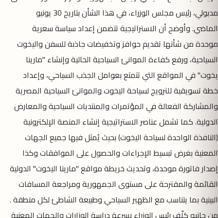
مدبولي، رئيس مجلس الوزراء، في هذا الشأن بتاريخ 30 يونيو
الماضي. وأوضح أن الاستراتيجية تتضمن إعداد سياسة سعرية
موحدة من شأنها تقديم حوافز وتخفيضات جاذبة للسفن واليخوت
السياحية، ورفع كفاءة الموانئ السياحية الحالية وإنشاء "مارينا
يخوت" في المواقع التي تتمتع بعوامل الجذب السياحي، وإعداد
خطة تسويقية للترويج لسياحة اليخوت والموانئ السياحية المصرية
والمشاركة الفعالة في المؤتمرات والمنتديات السياحية والمعارض
الدولية. كما تشمل عناصر الاستراتيجية إنشاء المنصة الإلكترونية
(النافذة الواحدة لسياحة اليخوت) بحيث يُمثل فيها جميع الجهات
المعنية بغرض تبسيط الإجراءات والحصول على الموافقات وكذا
إصدار فاتورة موحدة، وتحديث خريطة مواقع "مارينا اليخوت" الدولية
القائمة والمقترحة على مستوى الجمهورية ومراجعة المسافات
البينية بما يتناسب مع الظهير السياحي وطبيعة الشاطئ لكل منطقة .
من جانبه كلّف رئيس الوزراء بسرعة دراسة الوزارات والجهات المعنية