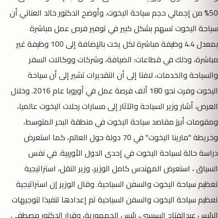
50% من إجمالي حجم سياحة اليخوت. وأوضح الدكتور خالد العناني أن
سياحة اليخوت تسهم بشكل كبير في توفير فرص عمل مباشرة
بمعدل 4.4 وظيفة مباشرة لكل يخت بالإضافة إلى 100 وظيفة غير
مباشرة، وذلك في قطاعات: الضيافة، وشركات ووكالات السفر
والسياحة والخدمات، لافتا إلى أن التقديرات تشير إلى أن سياحة
اليخوت وفرت نحو 180 ألف فرصة عمل في أوروبا عام 2016. وخلال
العرض، أشار وزير السياحة والآثار إلى مسارات رحلات اليخوت عالميا،
ومقومات أبرز مقاصد سياحة اليخوت في منطقة البحر المتوسط،
وخريطة "مارينا اليخوت" في 70 دولة حول العالم، كما استعرض
دراسة حالة لسياحة اليخوت في إحدى الدول الأوربية. في نفس
السياق ، استعرض المهندس كامل الوزير، وزير النقل، استراتيجية
تعظيم سياحة اليخوت والسفن السياحية. وقال الوزير إن استراتيجية
تعظيم سياحة اليخوت والسفن السياحية تم إعدادها تنفيذا لتوجيهات
الرئيس عبدالفتاح السيسي، رئيس الجمهورية، وقرار الدكتور مصطفى