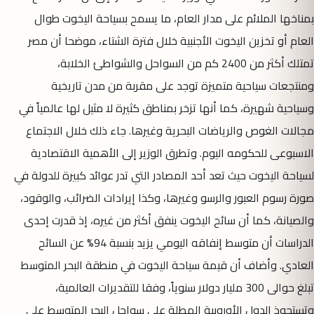
بمناخها الملائم على مدار العام، ما يسمح بسياحة اليخوت طوال
العام أو تخزين اليخوت الأجنبية خلال فترة الشتاء، موضحا أن مصر
تمتلك أكثر من 2400 كم من السواحل والشواطئ الخلابة،
ومنتجعات سياحية متميزة توجد على مقربة من مدن تاريخية
وسياحية شهيرة، كما أنها تزخر بمناطق كثيرة لا مثيل لها عالمياً في
مجالات الغوص والرياضات البحرية وغيرها. جاء ذلك خلال الاجتماع
الاسبوعى للحكومه اليوم. وتطرق الوزير إلى الأهمية الاقتصادية
لسياحة اليخوت حيث تعد أحد المصادر التي تدر عوائد كبيرة للدولة في
صورة رسوم العبور والرسو وغيرها، وكذا إيرادات الضرائب، والوقود،
والصيانة، كما أن سائح اليخوت ينفق أكثر من غيره، إذ قدرت إحدى
الدراسات أن متوسط إنفاقه اليومي يزيد بنسبة 94% عن السائح
العادي. وأضاف أن قيمة سياحة اليخوت في منطقة البحر المتوسط
تبلغ حوالى 300 مليار دولار سنوياً، وفقا للتقديرات العالمية،
وتستحوذ الدول الأوروبية المطلة على سواحل البحر المتوسط على