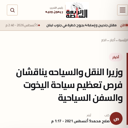
رئيس التحرير :
ريمون وجيه
الآن
4 بجروح خطرة في جنوب لبنان
5 أغسطس 2026 - 2:40 م
محمد صلاح يقترب من
الرئيسية
←
أخبار
←
الخبر
أخبار
وزيرا النقل والسياحه يناقشان
فرص تعظيم سياحة اليخوت
والسفن السياحية
كتب
نُشر
ص
صلاح محمد
5 أغسطس 2021 - 1:17 م