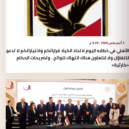
2 أغسطس 2026 - 5:29 م
الأهلي في خطابه اليوم لاتحاد الكرة:‏ قراراتكم واختياراتكم لا تدعو
للتفاؤل ولا للتعاون هناك انتهاك للوائح.. وتصريحات الحكام
«كارثية»‏