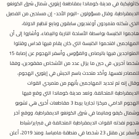
كاثوليكية في مدينة كوماندا بمقاطعة إيتوري شمال شرق الكونغو
الديمقراطية. وقال مسؤولون -اليوم الأحد- إن مسلحين من الفصيل
الذي شكله متمردون أوغنديون سابقون وبايع تنظيم الدولة،
هاجموا الكنيسة بواسطة الأسلحة النارية والبيضاء. وأشاروا إلى أن
المهاجمين اقتحموا الكنيسة التي كان يقام فيها قداس وقتلوا
المتواجدين فيها بالرصاص والفؤوس. وأسفر الهجوم عن إصابة 15
شخصا آخرين، في حين ما يزال عدد من الأشخاص مفقودين، وفقا
للمصادر نفسها. وأكد متحدث باسم الجيش في إيتوري الهجوم،
وقال إنه تم تحديد المهاجمين بأنهم من متمردي القوات
الديمقراطية المتحالفة. وتعد مدينة كوماندا التي وقع فيها
الهجوم الدامي مركزا تجاريا يربط 3 مقاطعات أخرى هي تشوبو
وشمال كيفو ومانيما في شرق الكونغو الديمقراطية. ووقع آخر
هجوم نفذته القوات الديمقراطية المتحالفة في فبراير/شباط
وأسفر عن مقتل 23 شخصا في منطقة مامباسا. ومنذ 2019، أعلن