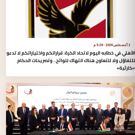
2 أغسطس 2026 - 5:29 م
الأهلي في خطابه اليوم لاتحاد الكرة:‏ قراراتكم واختياراتكم لا تدعو
للتفاؤل ولا للتعاون هناك انتهاك للوائح.. وتصريحات الحكام
«كارثية»‏