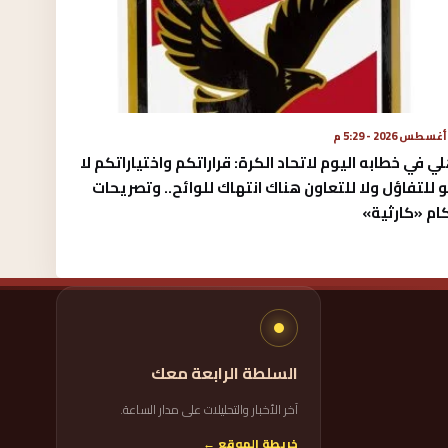
لي في خطابه اليوم لاتحاد الكرة:‏ قراراتكم واختياراتكم لا
 للتفاؤل ولا للتعاون هناك انتهاك للوائح.. وتصريحات
ام «كارثية»‏
السلطة الرابعة معك
آخر الأخبار والتحليلات على مدار الساعة.
خريطة الموقع ←