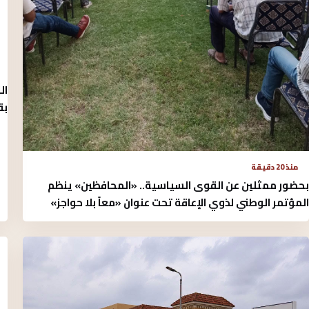
ال
بق
منذ 20 دقيقة
بحضور ممثلين عن القوى السياسية.. «المحافظين» ينظم
المؤتمر الوطني لذوي الإعاقة تحت عنوان «معاً بلا حواجز»