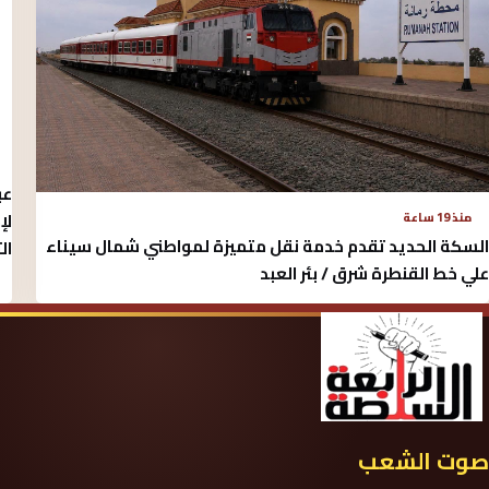
عب
لإ
منذ 19 ساعة
السكة الحديد تقدم خدمة نقل متميزة لمواطني شمال سيناء
ال
علي خط القنطرة شرق / بئر العبد
صوت الشعب