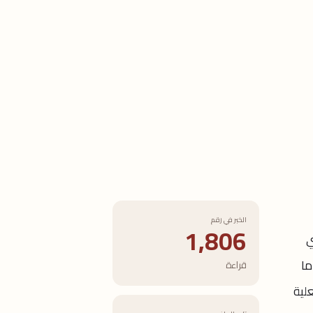
الخبر في رقم
1,806
ي
ما
قراءة
علية