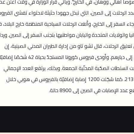
 أهالي ووهان، في الخارج". ويأتي قرار الوزارة في وقت أعلن عد
 الرحلات إلى الصين، التي تبذل جهودا حثيثة لاحتواء تفشي الفير
ء السفر إلى الخارج، وألغت الرحلات السياحية المنظمة خارج البلاد، ف
يا والولايات المتحدة واليابان مواطنيها بتجنب السفر إلى الصين. وردا
ق الرحلات، قال تشو تاو من إدارة الطيران المدني الصينية، إن
السلطات تنسق الجهود لإعادة المسافرين إلى ديارهم. وأودى فيروس كورونا المستجدّ بحي
لسلطات الصحّية المحلّية الجمعة. وبذلك، يرتفع العدد الإجمالي
للوفيّات في الصين من جرّاء الفيروس إلى 213. كما سُجّلت 1200 إصابة إضافيّة بالفيروس في هوبي خلال
 الإصابات في الصين إلى 8900 حالة.