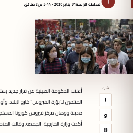
ا
السلطة الرابعة
31 يناير 2020 - 5:44 ص
2 دقائق
شارك
أعلنت الحكومة الصينية عن قرار جديد يس
f
المنتمين لـ"بؤرة الفيروس" خارج البلاد. 
مدينة ووهان مركز فيروس كورونا المستجد
و
أكدت وزارة الخارجية، الجمعة. وقالت المتحد
⛓