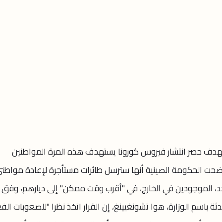
تهدف حصر انتشار فيروس كورونا يستهدف هذه المرة المواطنين
وأوضحت الحكومة الصينية أنها سترسل طائرات مستأجرة لإعادة مواطن
، الموجودين في الخارج، في "أقرب وقت ممكن" إلى ديارهم، وفق 
ثة باسم الوزارة، هوا تشونغيينغ، إن القرار اتخذ نظرا "للصعوبات الف