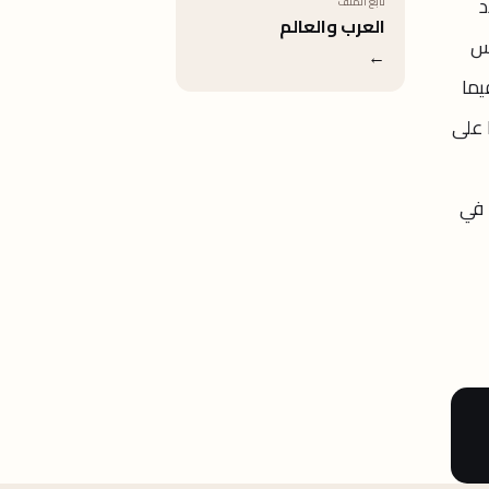
د
تابع الملف
العرب والعالم
وس
←
يما
 على
اة 42 شخصًا إضافيًا في