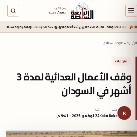
رئيس التحرير :
ريمون وجيه
الآن
كومة.. نقابة الصحفيين تُصعّد مواجهتها ضد الكيانات الوهمية ومستغلي المتدربين
منذ
الرئيسية
←
منوعات
←
الخبر
منوعات
وقف الأعمال العدائية لمدة 3
أشهر في السودان
كتب
نُشر
K
Koko Koko
24 نوفمبر 2025 - 9:41 م