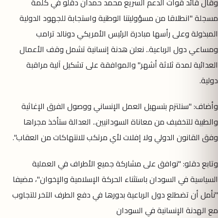
وقال قائد قوات الدعم السريع محمد حمدان دقلو في كلمة
مسجلة "انطلاقا من مسؤوليتنا الوطنية واستجابة للجهود الدولية
المبذولة وعلى رأسها مبادرة الرئيس الأمريكي دونالد ترامب
ومساعي دول الرباعية.. نعلن هدنة إنسانية تشمل وقف الأعمال
العدائية لمدة ثلاثة أشهر" والموافقة على تشكيل آلية مراقبة
دولية.
وأضاف: "سنلتزم بتسهيل العمل الإنساني ووصول الفرق الإغاثية
والطبية للتخفيف من معاناة السودانيين.. العدالة ستأخذ مجراها
وفق القانون الدولي ولا إفلات لأي مرتكب للانتهاكات من العقاب".
وتابع دقلو: "نوافق على مشاركة جميع الأطراف في العملية
السياسية في السودان باستثناء الحركة الإسلامية والإخوان"، مضيفا
"نأمل أن تضطلع دول الرباعية بدورها في دفع الطرف الآخر للتجاوب
مع الهدنة الإنسانية في السودان