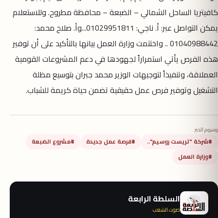
كافيتريا الساحل الشمالي – الضبعة – محافظة مطروح. وللاستعلام
يمكن التواصل عبر: أ. ناجي: 01029951811...وأ. صلاح محمد:
01040988442 .. واختتمت وزارة العمل بيانها بالتأكيد على أن توفير
هذه الفرص يأتي استمراراً لجهودها في دعم المشروعات القومية
العملاقة، وتنفيذاً لتوجيهات الوزير محمد جبران بتوسيع مظلة
التشغيل وتوفير فرص عمل حقيقية تضمن حياة كريمة للشباب.
وسوم الخبر
#شركة "تريست روسيم"..
#فرصة عمل جديدة
#مشروع الضبعة
#وزارة العمل
السلطة الرابعة
صوت الشعب