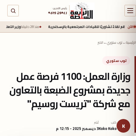
رئيس التحرير :
ريمون وجيه
الآن
لقاءً تشاوريًا للقيادات المجتمعية بالإسكندرية
منذ 28 دقيقة
وزير التعليم يوقع إتفاقية مع اليابان لتحويل 20 مدرس
الرئيسية
←
توب ستوري
←
الخبر
توب ستوري
وزارة العمل: 1100 فرصة عمل
جديدة بمشروع الضبعة بالتعاون
مع شركة "تريست روسيم"
كتب
نُشر
K
Koko Koko
3 ديسمبر 2025 - 12:15 م