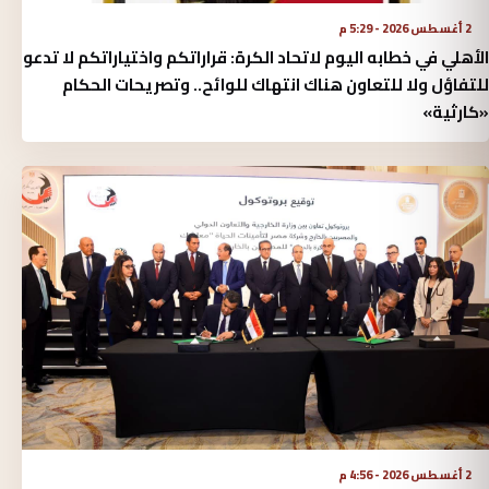
2 أغسطس 2026 - 5:29 م
الأهلي في خطابه اليوم لاتحاد الكرة:‏ قراراتكم واختياراتكم لا تدعو
للتفاؤل ولا للتعاون هناك انتهاك للوائح.. وتصريحات الحكام
«كارثية»‏
2 أغسطس 2026 - 4:56 م