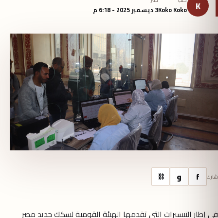
كتب
نُشر
K
Koko Koko
3 ديسمبر 2025 - 6:18 م
f
و
⛓
شارك
في إطار التيسيرات التي تقدمها الهيئة القومية لسكك حديد مصر