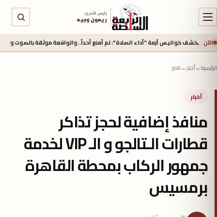
رئيس التحرير :
ريمون وجيه
الآن
واليس أزمة "أداء الصلاة": لم أمنع أحداً.. والواقعة موثقة بالصوت والصورة
منذ 2 ساعة
الرئيسية
←
أخبار
←
الخبر
أخبار
منافذ إضافية لحجز تذاكر
قطارات الـتالجو و الـ VIP لخدمة
جمهور الركاب بمحطة القاهرة
برمسيس