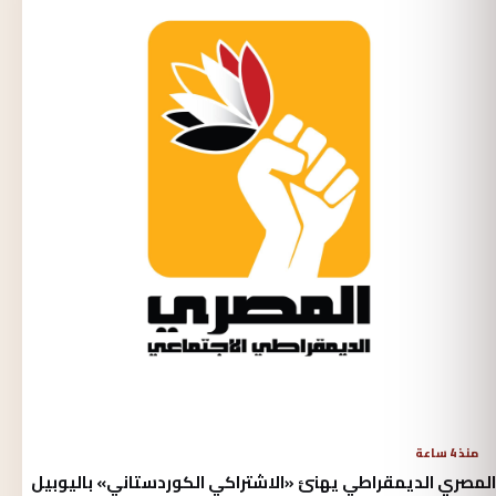
منذ 4 ساعة
المصري الديمقراطي يهنئ «الاشتراكي الكوردستاني» باليوبيل