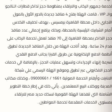
لخدمة جمهور الركاب والارتقاء بمنظومة حجز تذاكر قطارات الـتالجو
والـ VIP ، قامت الهيئة بفتح 4 منافذ جديدة بالدور الأول بالمول
التجاري داخل محطة القاهرة برمسيس ، بهدف تخفيف التكدس
أمام الشبابيك الرئيسية بالمحطة، وبذلك يرتفع إجمالي عدد منافذ
حجز التذاكر بمحطة القاهرة إلى 70 منفذ تعمل لخدمة الركاب على
مدار 24 ساعة . وقد أتاحت الهيئة من خلال المنافذ الجديدة تطبيق
أنظمة الدفع الإلكترونية عن طريق الفيزا بجانب الدفع النقدي
لسرعة إنهاء الإجراءات وتسهيل عمليات الحجز ، بالإضافة الي خدمات
الحجز الالكتروني عبر تطبيق وموقع الهيئة الرسمي علي شبكة
الانترنت وأرقام الخدمة الصوتية 1661 / 09000661 ، وكذلك مكاتب
المدينة ووكلاء البيع المعتمدين . يأتي ذلك في إطار خطة التطوير
الشاملة التي تنفذها الهيئة القومية لسكك حديد مصر للارتقاء
بمستوي الخدمات المقدمة لخدمة المواطنين .