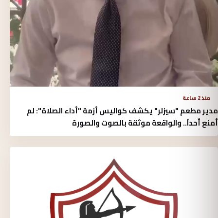
منذ 2 ساعة
مدير مطعم "سيزلر" يكشف كواليس أزمة "أداء الصلاة": لم
أمنع أحداً.. والواقعة موثقة بالصوت والصورة