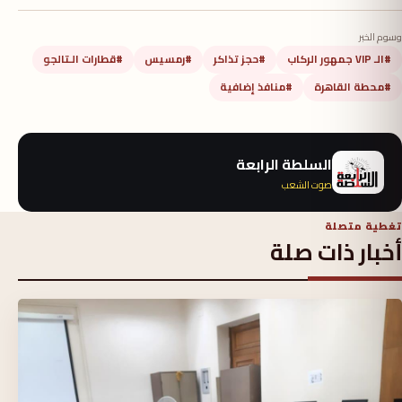
وسوم الخبر
#الـ VIP جمهور الركاب
#حجز تذاكر
#رمسيس
#قطارات الـتالجو
#محطة القاهرة
#منافذ إضافية
السلطة الرابعة
صوت الشعب
تغطية متصلة
أخبار ذات صلة