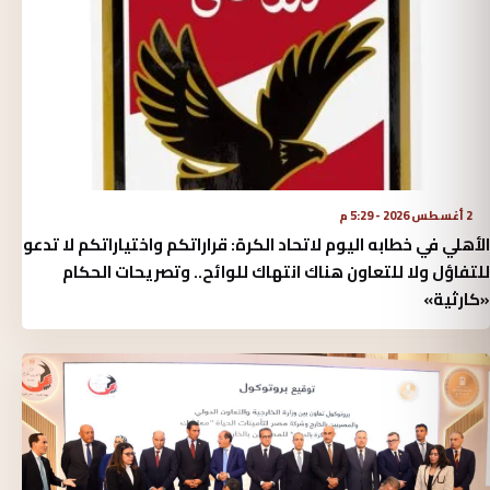
2 أغسطس 2026 - 5:29 م
الأهلي في خطابه اليوم لاتحاد الكرة:‏ قراراتكم واختياراتكم لا تدعو
للتفاؤل ولا للتعاون هناك انتهاك للوائح.. وتصريحات الحكام
«كارثية»‏