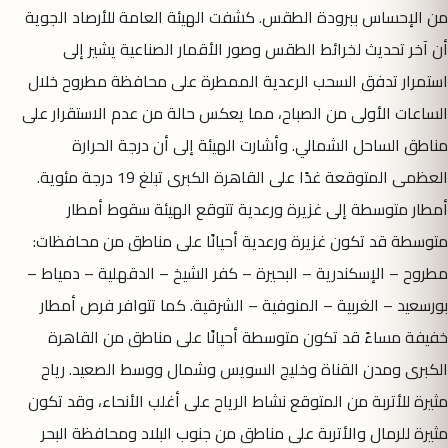
من الإحساس ببرودة الطقس. كشفت الهيئة العامة للأرصاد الجوية
أن آخر تحديث لخرائط الطقس وصور الأقمار الصناعية يشير إلى
استمرار تدفق السحب الرعدية الممطرة على محافظة مطروح خلال
الساعات الأولى من الصباح، مما يعكس حالة من عدم الاستقرار على
مناطق الساحل الشمالي. وأشارت الهيئة إلى أن درجة الحرارة
العظمى المتوقعة غدًا على القاهرة الكبرى تبلغ 19 درجة مئوية.
أمطار متوسطة إلى غزيرة ورعدية تتوقع الهيئة سقوط أمطار
متوسطة قد تكون غزيرة ورعدية أحيانًا على مناطق من محافظات:
مطروح – الإسكندرية – البحيرة – كفر الشيخ – الدقهلية – دمياط –
بورسعيد – الغربية – المنوفية – الشرقية. كما تتوافر فرص أمطار
خفيفة مساءً قد تكون متوسطة أحيانًا على مناطق من القاهرة
الكبرى ومدن القناة وخليج السويس وشمال ووسط الصعيد. رياح
مثيرة للأتربة من المتوقع نشاط الرياح على أغلب الأنحاء، وقد تكون
مثيرة للرمال والأتربة على مناطق من جنوب البلاد ومحافظة البحر