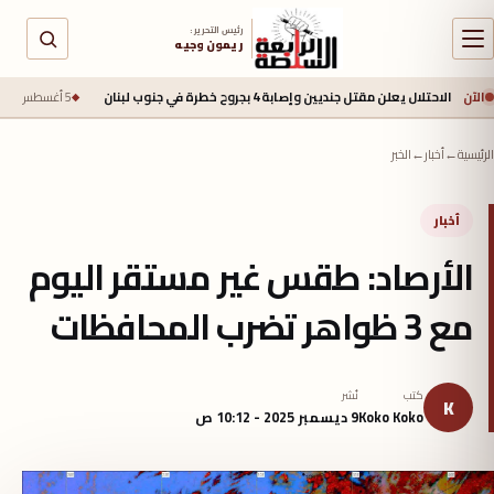
رئيس التحرير :
ريمون وجيه
الآن
علن مقتل جنديين وإصابة 4 بجروح خطرة في جنوب لبنان
5 أغسطس 2026 - 2:40 م
م
الرئيسية
←
أخبار
←
الخبر
أخبار
الأرصاد: طقس غير مستقر اليوم
مع 3 ظواهر تضرب المحافظات
كتب
نُشر
K
Koko Koko
9 ديسمبر 2025 - 10:12 ص