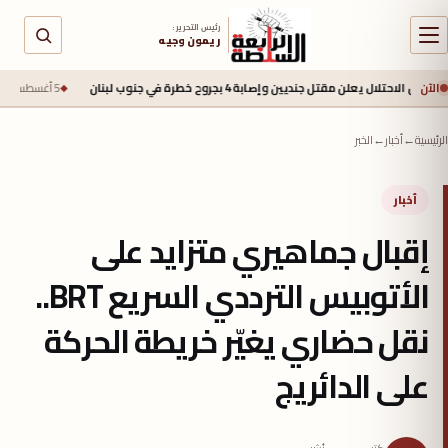
رئيس التحرير :
ريمون وجيه
الآن
لن مقتل جنديين وإصابة 4 بجروح خطرة في جنوب لبنان
5 أغسطس 2026 - 2:40 م
مح
الرئيسية
←
أخبار
←
الخبر
أخبار
إقبال جماهيري متزايد على
الأتوبيس الترددي السريع BRT..
نقل حضاري يغيّر خريطة الحركة
على الدائريج