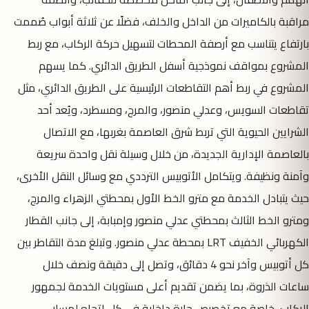
مراقبة بالكاميرات من الداخل والخلف، فضلًا عن ثلاثة أبواب صُممت
بارتفاع يتناسب مع أرصفة المحطات لتسهيل حركة الركاب، مع ربط
المشروع بمواقف نموذجية أسفل الطريق الدائري. كما يسهم
المشروع في ربط أهم التقاطعات الرئيسية على الطريق الدائري، مثل
تقاطعات السويس، وعدلي منصور، والمرج، ومسطرد، ويُعد أحد
الشرايين الحيوية التي تربط شرق العاصمة بغربها، مع الاتصال
بالعاصمة الإدارية الجديدة، من خلال وسيلة نقل واحدة سريعة
وآمنة ونظيفة. ويتكامل الأتوبيس الترددي مع وسائل النقل الأخرى،
حيث يتبادل الخدمة مع مترو الخط الأول بمحطتي الزهراء والمرج،
ومترو الخط الثالث بمحطتي عدلي منصور وإمبابة، إلى جانب القطار
الكهربائي الخفيف LRT بمحطة عدلي منصور. وتبلغ مدة التقاطر بين
كل أتوبيس وآخر نحو 4 دقائق، وتصل إلى دقيقة ونصف خلال
ساعات الذروة، بما يضمن تقديم أعلى مستويات الخدمة لجمهور
الركاب، خاصة مع تخصيص حارة داخلية في كل اتجاه لمسار