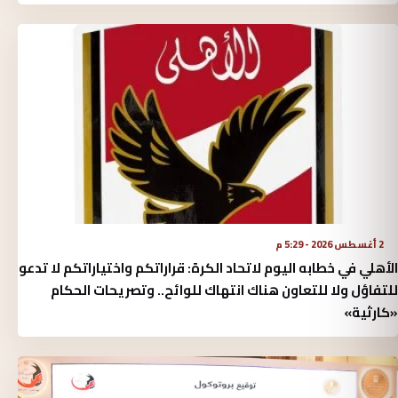
2 أغسطس 2026 - 5:29 م
الأهلي في خطابه اليوم لاتحاد الكرة:‏ قراراتكم واختياراتكم لا تدعو
للتفاؤل ولا للتعاون هناك انتهاك للوائح.. وتصريحات الحكام
«كارثية»‏