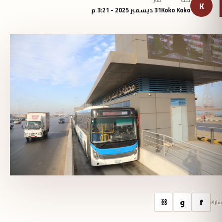
كتب
نُشر
K
Koko Koko
31 ديسمبر 2025 - 3:21 م
f
و
⛓
شارك