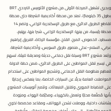
ويجري تشغيل المرحلة الأولى من مشروع الأتوبيس الترددي BRT
بطول 35 كيلومترًا، تمتد من محطة أكاديمية الشرطة حتى محطة
تقاطع الطريق الدائري مع طريق الإسكندرية الزراعي، وتضم 14
محطة رئيسية، من بينها: الإسكندرية الزراعي، شبرا بنها، بهتيم،
مسطرد، الخصوص، المرج، القلج، مؤسسة الزكاة، الفريق إبراهيم
عرابي، السلام–عدلي منصور، طريق السويس، وأكاديمية الشرطة.
ويُعد مشروع BRT وسيلة نقل جماعي حديثة وصديقة للبيئة، تسهم
في تيسير تنقل المواطنين على الطريق الدائري، ضمن خطة الدولة
لتعظيم منظومة النقل الجماعي وتشجيع المواطنين على استخدام
المواصلات العامة بديلًا عن السيارات الخاصة، بما ينعكس إيجابيًا
على الانضباط المروري وتقليل الانبعاثات. وتتميز أتوبيسات المشروع
بأنها مُصنّعة محليًا وتعمل بالكهرباء، ومكيّفة الهواء، ومزودة
بشاشات داخلية، ووصلات لشحن الهواتف، ومقاعد مخصصة لذوي
الهمم والأطفال، إلى جانب أماكن مخصصة للحقائب، وأنظمة