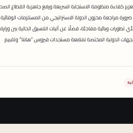
تم اتخاذها عقب أزمة “كوفيد-19” لتعزيز كفاءة منظومة الاستجابة السريعة ورفع جاهزية القطاع ال
رورة مراجعة مخزون الدولة الاستراتيجي من المستلزمات الوقائية
 تطورات وبائية مفاجئة، فضلًا عن آليات التنسيق الحالية بين وزارة
 وWorld Health Organization والجهات الدولية المختصة لمتابعة مستجدات فيروس “هانتا” وتقييم
ئية