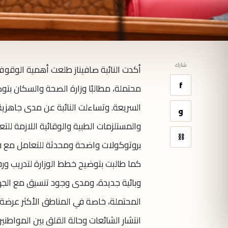
شارك
أكدت النائبة صافيناز طلعت أهمية الوقو
f
محتملة، مطالبًا وزارة الصحة والسكان بتو
السريعة. وتساءلت النائبة عن مدى جاهزي
و
والمستلزمات الطبية والوقائية اللازمة للتع
⛓
بروتوكولات واضحة ومحدثة للتعامل مع ف
كما طالبت بتوضيح خطط الوزارة لتدريب ور
وبائية جديدة، ومدى وجود تنسيق مع الج
المحتملة، خاصة في المناطق الأكثر عرضة ل
انتشار الشائعات وحالة القلق بين المواطن