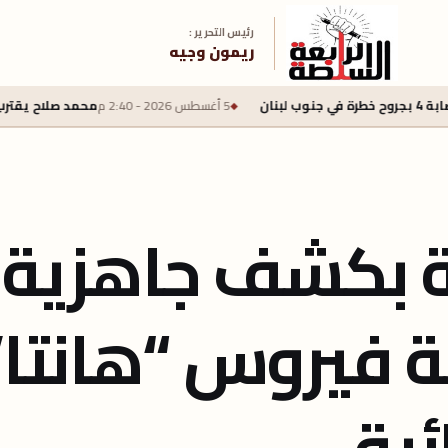
رئيس التحرير :
ريمون وجيه
5 أغسطس 2026 - 2:40 م
محمد صلاح يقترب من طرابزون سبور بعقد لمدة
ة بكشف جاهزية
 فيروس “هانتا”
ئية