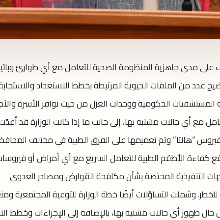
ف على مدى جاهزية المنظومة الصحية للتعامل مع أي طوارئ وبائي
ضيح عدد من الملفات الحيوية المرتبطة بخطط الاستعداد والاستجابة
ة المستشفيات الحكومية ووحدات العزل من حيث توافر الأسرة والأج
امل مع أي حالات مشتبه بها، إلى جانب ما إذا كانت الوزارة قد أعدّت
يروس “هانتا” وتم تعميمها على الفرق الطبية في مختلف المحافظ
فع كفاءة الأطقم الطبية للتعامل السريع مع أي أمراض أو فيروسا
هات التنفيذية المختصة بشأن مكافحة القوارض ومصادر العدوى
لخطر. وشملت التساؤلات أيضًا خطة الوزارة للتوعية المجتمعية ومن
ين حال ظهور أي حالات مشتبه بها، بالإضافة إلى الإجراءات وخطط الت