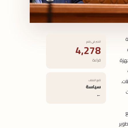
ة
الخبر في رقم
4,278
هزة
قراءة
ات.
تابع الملف
سياسة
ت
←
ع
طوير