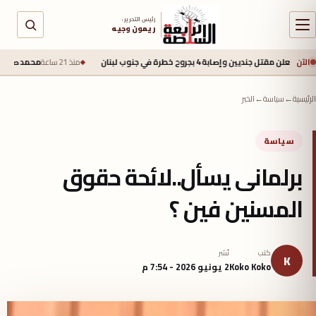
رئيس التحرير :
ريمون وجيه
الآن
إصابة 4 بجروح خطرة في جنوب لبنان
منذ 21 ساعة
محمد صلاح يقترب من طرابزون
الرئيسية
←
سياسة
←
الخبر
سياسة
برلمانى يسأل..لائحة حقوق
المسنين فين ؟
كتب
نُشر
K
Koko Koko
2 يونيو 2026 - 7:54 م