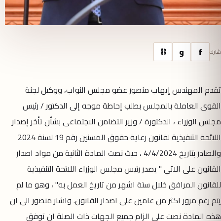
f
و
⛓
شارك
تقدم المهندس إيهاب منصور عضو مجلس النواب، ووكيل لجنة
القوى العاملة بالمجلس بطلب إحاطة موجه إلى الدكتور / رئيس
مجلس الوزراء ، الدكتورة / وزير التضامن الاجتماعى بشأن تأخر إصدار
اللائحة التنفيذية لقانون رعاية حقوق المسنين رقم 19 لسنة 2024
والصادر بتاريخ 4/4/2024 ، حيث نصت المادة الثانية من مواد اصدار
القانون على الاتي " يصدر رئيس مجلس الوزراء اللائحة التنفيذية
للقانون المرافق خلال ستة اشهر من تاريخ العمل به" ، وهو ما لم
يتم رغم مرور اكثر من عامين على اصدار القانون. واشار منصور الى ان
هذه المادة نصت على الزام جميع الجهات ذات الصلة ان توفق