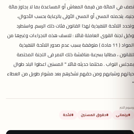
نصف في المائة من قيمة المعاش أو المساعدة بما لا يجاوز مائة
جنيه، يتحمله المسن أو المسن الأولى بالرعاية بحسب الأحوال،
وتحدد اللائحة التنفيذية لهذا القانون فئات ذلك الرسم. واستطرد
وكيل لجنة القوى العاملة قائلا : للاسف هذه الاجراءات وغيرها من
المواد ( 11 مادة ) متوقفة بسبب عدم صدور اللائحة التنفيذية
للقانون ، مطالبا بسرعة مناقشة ذلك الامر فى اللجنة المختصة
بمجلس النواب . مختتما حديثه قائلا " المسنين اعطوا البلد طوال
حياتهم وشبابهم ومن حقهم نشكرهم بعد مشوار طويل من العطاء
"
وسوم الخبر
#برلمانى
#حقوق المسنين
#لائحة