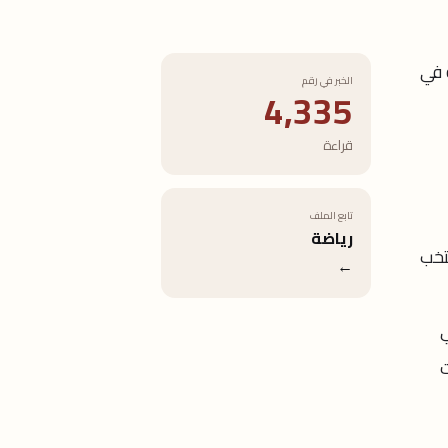
 في
الخبر في رقم
4,335
قراءة
تابع الملف
رياضة
تخب
←
قب خروج الفريق من دور الـ16 في
ت