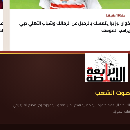
منذ 19 دقيقة
خوان بيزيرا يتمسك بالرحيل عن الزمالك وشباب الأهلي دبي
عم
يراقب الموقف
لط
صوت الشعب
السلطة الرابعة منصة إخبارية مصرية تقدم الخبر بدقة وسرعة ووضوح، وتضع القارئ في
قلب الصورة.