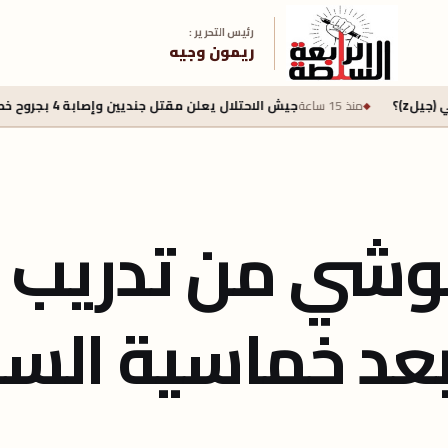
رئيس التحرير :
ريمون وجيه
منذ 15 ساعة
جيش الاحتلال يعلن مقتل جنديين وإصابة 4 بجروح خطرة في جنوب لبنان
موشي من تدريب
عد خماسية السو