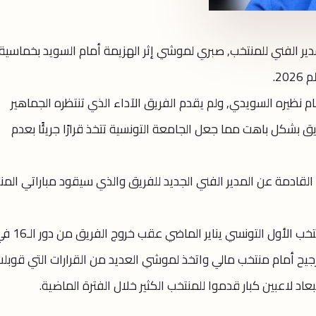
لمدير الفني للمنتخب, صبري لموشي إثر الهزيمة أمام السويد بخماسية
2.
 نظيره السويدي, ولم يقدم الفريق الآداء الذي تنتظره الجماهير
يق بشكل باهت مما جعل الجامعة التونسية تتخذ قرارًا جريئًا بعدم
القادمة عن المدير الفني الجديد للفريق والذي سيقود مباراتي المن
يذكر أن لموشي قد تولى مهام تدريب المنتخب الأول التونسي يناير الماضي ع
ترجيح أمام منتخب مالي واتخذ لموشي العديد من القرارات التي قوبل
عاد لاعبين كبار قدموا للمنتخب الكثير خلال الفترة الماضية.