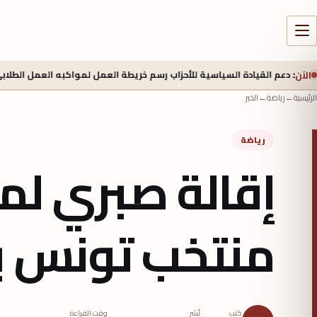
الآن
قيادة السياسية للأحزاب رسم خريطة العمل لمواكبه العمل الطلابي (جيلz)؟
الرئيسية
←
رياضة
←
الخبر
رياضة
إقالة صبري ل
منتخب تونس ب
كتب
نُشر
وقت القراءة