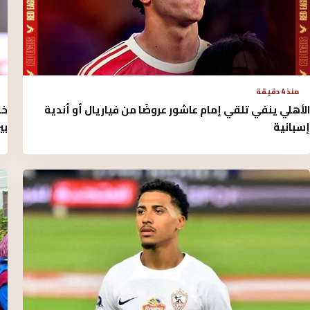
منذ 4 دقيقة
الأهلي ينفي تلقي إمام عاشور عروضًا من فياريال أو أندية
خب
إسبانية
بيز