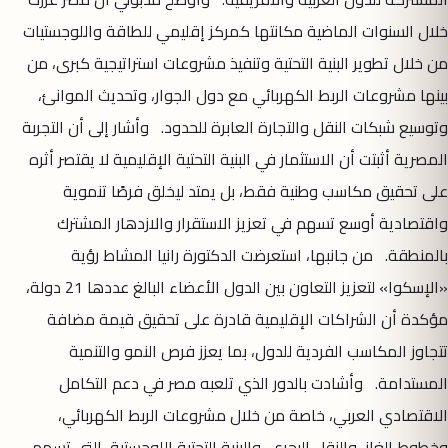
خلال السنوات الماضية مكانتها كمركز إقليمي للطاقة واللوجستيات
من خلال تطوير البنية التحتية وتنفيذ مشروعات استراتيجية كبرى، من
بينها مشروعات الربط الكهربائي مع دول الجوار، وتحديث الموانئ،
وتوسيع شبكات النقل والتجارة العابرة للحدود. وأشار إلى أن التجربة
المصرية أثبتت أن الاستثمار في البنية التحتية الإقليمية لا يقتصر أثره
على تحقيق مكاسب وطنية فقط، بل يمتد ليخلق فرصًا تنموية
واقتصادية أوسع تسهم في تعزيز الاستقرار والازدهار المشترك
بالمنطقة. من جانبها، استعرضت الدكتورة رانيا المشاط رؤية
«الإسكوا» لتعزيز التعاون بين الدول الأعضاء البالغ عددها 21 دولة،
مؤكدة أن الشراكات الإقليمية قادرة على تحقيق قيمة مضافة
تتجاوز المكاسب الفردية للدول، بما يعزز فرص النمو والتنمية
المستدامة. وأشادت بالدور الذي تلعبه مصر في دعم التكامل
الاقتصادي العربي، خاصة من خلال مشروعات الربط الكهربائي،
وخطوط الغاز، والنقل البحري، والبنية التحتية اللوجستية، التي تسهم