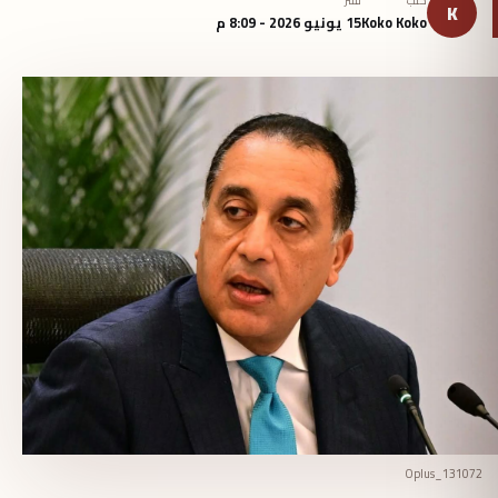
كتب
نُشر
K
Koko Koko
15 يونيو 2026 - 8:09 م
Oplus_131072