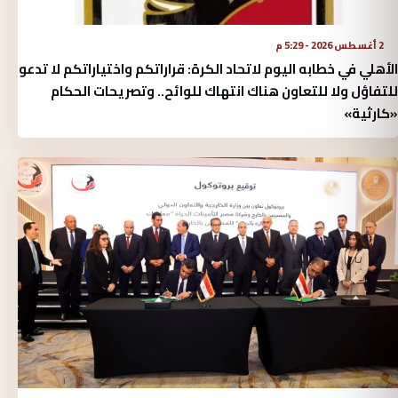
2 أغسطس 2026 - 5:29 م
الأهلي في خطابه اليوم لاتحاد الكرة:‏ قراراتكم واختياراتكم لا تدعو
للتفاؤل ولا للتعاون هناك انتهاك للوائح.. وتصريحات الحكام
«كارثية»‏