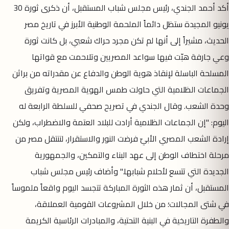
أكد أحمد الجندي، رئيس مجلس شباب المستقبل، أن ذكرى ثورة 30
يونيو المجيدة ستظل دائماً الملحمة الوطنية الأبرز في تاريخ مصر
الحديث، مشيراً إلى أنها لم تكن مجرد حراك شعبي، بل كانت ثورة
وعي جارفة هبّت فيها سواعد المصريين وتلاحمت مع قواتها
المسلحة الباسلة لإنقاذ هوية الوطن والدفاع عن مقدراته من براثن
الجماعات الظلامية التي حاولت طمس الهوية المصرية وتفريق
وحدة الشعب. وقال الجندي في تصريح صحفي للسلطة الرابعة له
اليوم: "إن الجماعات الظلامية أرادت للبلاد العتمة والاضطراب، ولكن
إرادة الشعب المصري الأبيّ فرضت النور والاستقرار، لتنتقل مصر من
مرحلة اختطاف الوطن إلى عهد البناء والتمكين، والجمهورية
الجديدة التي تتسع لأحلام شبابها." وأضاف رئيس مجلس شباب
المستقبل، أن ثمار هذه الثورة المباركة تتجسد اليوم واقعاً ملموساً
في شتى المجالات؛ من خلال المشروعات القومية العملاقة،
والطفرة التاريخية في البنية التحتية، والمبادرات الرئاسية الكريمة