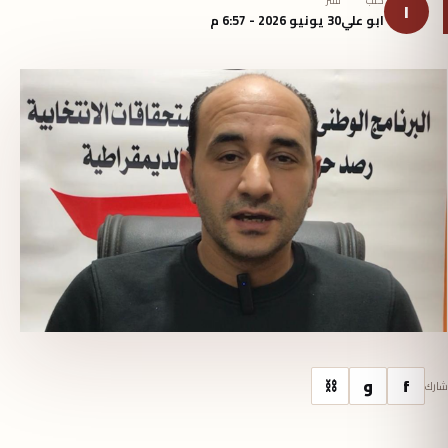
كتب
نُشر
ا
ابو علي
30 يونيو 2026 - 6:57 م
f
و
⛓
شارك