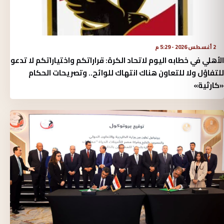
2 أغسطس 2026 - 5:29 م
الأهلي في خطابه اليوم لاتحاد الكرة:‏ قراراتكم واختياراتكم لا تدعو
للتفاؤل ولا للتعاون هناك انتهاك للوائح.. وتصريحات الحكام
«كارثية»‏