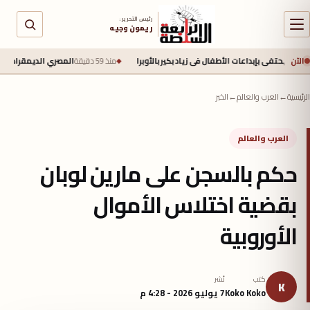
رئيس التحرير :
ريمون وجيه
الآن
حتفى بإبداعات الأطفال فى زياد بكير بالأوبرا
منذ 59 دقيقة
المصري الديمقراطي يهنئ «ال
الرئيسية
←
العرب والعالم
←
الخبر
العرب والعالم
حكم بالسجن على مارين لوبان
بقضية اختلاس الأموال
الأوروبية
كتب
نُشر
K
Koko Koko
7 يوليو 2026 - 4:28 م