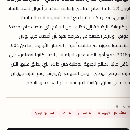
لوبان (57 عاما) العام الماضي بإساءة استخدام أموال تابعة للاتحاد
الأوروبي، وصدر حكم بحقها مع تنفيذ العقوبة تحت المراقبة
الإلكترونية بالإضافة إلى حظرها من الترشح لأي منصب عام لمدة 5
أعوام. وتتركز القضية على مزاعم تفيد بأن أعضاء حزب لوبان
استخدموا بصورة غير ملائمة أموال البرلمان الأوروبي ما بين 2004
و2016 لدفع أجور المساعدين البرلمانيين الذين كانوا يعملون، على
الأقل جزئيا، لصالح الجبهة الوطنية حين ذاك، التي يطلق عليها الآن
حزب التجمع الوطني. ومن المتوقع أن يترشح زعيم الحزب جوردان
بارديلا في سباق الرئاسة الفرنسية محلها بعد صدور الحكم.
وسوم الخبر
#الأموال الأوروبية
#السجن
#حكم
#مارين لوبان