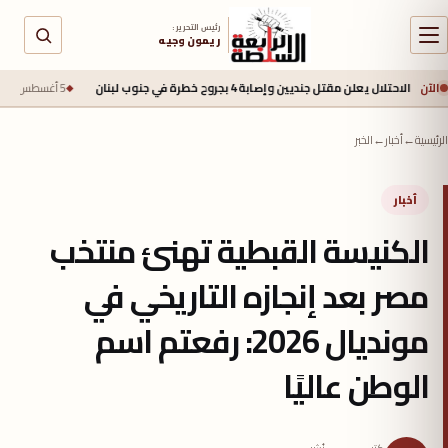
رئيس التحرير :
ريمون وجيه
الآن
لن مقتل جنديين وإصابة 4 بجروح خطرة في جنوب لبنان
5 أغسطس 2026 - 2:40 م
مح
الرئيسية
←
أخبار
←
الخبر
أخبار
الكنيسة القبطية تهنئ منتخب
مصر بعد إنجازه التاريخي في
مونديال 2026: رفعتم اسم
الوطن عاليًا