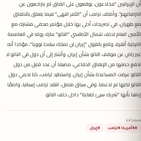
أن الإيرانيين "مخادعون، يوقعون على اتفاق ثم يتراجعون عن
التزاماتهم". وأضاف ترامب أن "الأمر انتهى" فيما يتعلق بالاتفاق
مع طهران، في تصريحات أدلى بها خلال مؤتمر صحفي مشترك مع
الأمين العام لحلف شمال الأطلسي "الناتو" مارك روته في العاصمة
التركية أنقرة. وتابع بالقول "إيران لن تمتلك سلاحا نوويا"، مؤكدا أنه
غير راض عن موقف الناتو بشأن إيران. وأشار إلى أن دول في الناتو لا
تدفع حصتها من الإنفاق الدفاعي، مضيفا أن عدد قليل من دول
الناتو عرضت المساعدة بشأن إيران. واستطرد ترامب، كنا نحمي دول
الناتو لكنها لم تدعمنا. وفي سياق متصل، انتقد ترامب إسبانيا، واصفًا
إياها بأنها "شريك سيئ للغاية" داخل حلف الناتو.
وسوم الخبر
##أمريكا #ترامب
#إيران