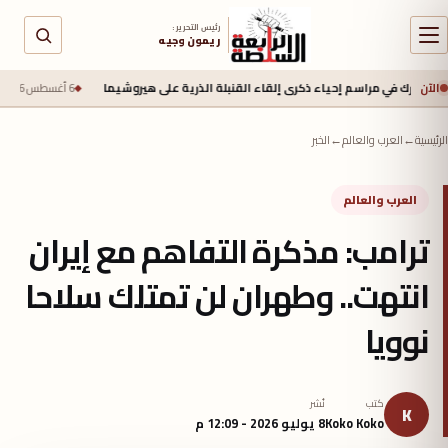
رئيس التحرير :
ريمون وجيه
الآن
في مراسم إحياء ذكرى إلقاء القنبلة الذرية على هيروشيما
6 أغسطس 2026 - 6:50 ص
جي
الرئيسية
←
العرب والعالم
←
الخبر
العرب والعالم
ترامب: مذكرة التفاهم مع إيران
انتهت.. وطهران لن تمتلك سلاحا
نوويا
كتب
نُشر
K
Koko Koko
8 يوليو 2026 - 12:09 م