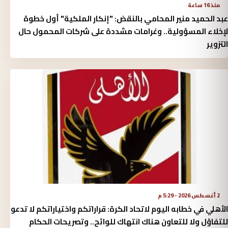
منذ 16 ساعة
عبد الحميد منير المحامي بالنقض: "إنكار الملكية" أول خطوة
لإخلاء المسؤولية.. وغرامات مشددة على شركات المحمول حال
التزوير
2 أغسطس 2026 - 5:29 م
الأهلي في خطابه اليوم لاتحاد الكرة:‏ قراراتكم واختياراتكم لا تدعو
للتفاؤل ولا للتعاون هناك انتهاك للوائح.. وتصريحات الحكام