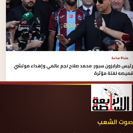
منذ 8 ساعة
رئيس طرابزون سبور: محمد صلاح نجم عالمي وإهداء موتشي
قميصه لفتة مؤثرة
صوت الشعب