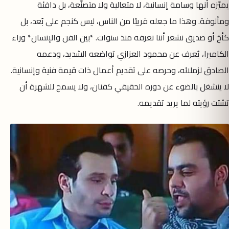
يميّزه أنها وسامة إنسانية، لا متعالية ولا متصنّعة، بل دافئة
ومألوفة. وهذا ما جعله قريبًا من الناس، ليس كنجم على بُعد، بل
كأخ أو صديق نشعر أننا نعرفه منذ سنوات. *بين الفن والإنسان* وراء
الكاميرا، يُعرف عن محمود العزازي تواضعه الشديد، ودعمه
الصادق لزملائه، وحرصه على تقديم أعمال ذات قيمة فنية وإنسانية.
لا ينشغل بالضوء عن دوره الحقيقي كفنان، ولا يسمح للشهرة أن
تشتت رؤيته لما يريد تقديمه.