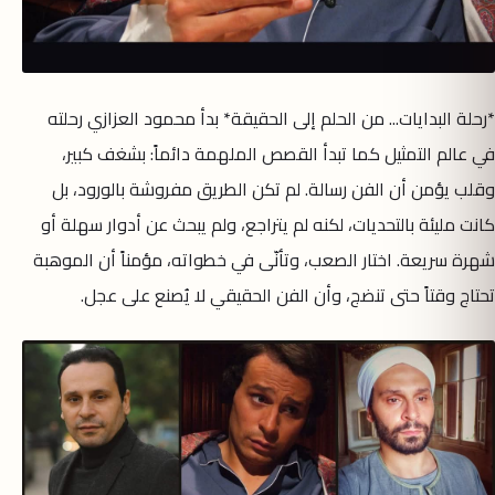
*رحلة البدايات... من الحلم إلى الحقيقة* بدأ محمود العزازي رحلته
في عالم التمثيل كما تبدأ القصص الملهمة دائماً: بشغف كبير،
وقلب يؤمن أن الفن رسالة. لم تكن الطريق مفروشة بالورود، بل
كانت مليئة بالتحديات، لكنه لم يتراجع، ولم يبحث عن أدوار سهلة أو
شهرة سريعة. اختار الصعب، وتأنّى في خطواته، مؤمناً أن الموهبة
تحتاج وقتاً حتى تنضج، وأن الفن الحقيقي لا يُصنع على عجل.