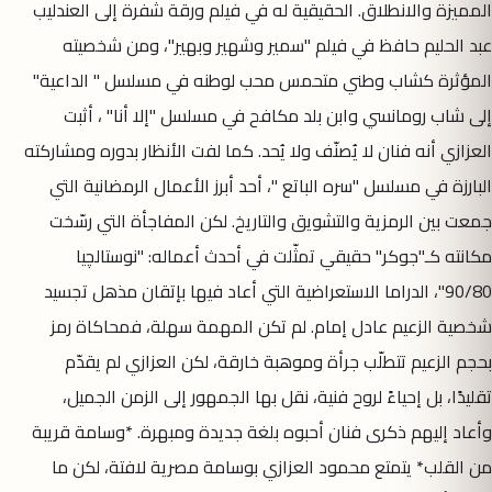
المميزة والانطلاق. الحقيقية له في فيلم ورقة شفرة إلى العندليب
عبد الحليم حافظ في فيلم "سمير وشهير وبهير"، ومن شخصيته
المؤثرة كشاب وطني متحمس محب لوطنه في مسلسل " الداعية"
إلى شاب رومانسي وابن بلد مكافح في مسلسل "إلا أنا" ، أثبت
العزازي أنه فنان لا يُصنّف ولا يُحد. كما لفت الأنظار بدوره ومشاركته
البارزة في مسلسل "سره الباتع "، أحد أبرز الأعمال الرمضانية التي
جمعت بين الرمزية والتشويق والتاريخ. لكن المفاجأة التي رسّخت
مكانته كـ"جوكر" حقيقي تمثّلت في أحدث أعماله: "نوستالچيا
90/80"، الدراما الاستعراضية التي أعاد فيها بإتقان مذهل تجسيد
شخصية الزعيم عادل إمام. لم تكن المهمة سهلة، فمحاكاة رمز
بحجم الزعيم تتطلّب جرأة وموهبة خارقة، لكن العزازي لم يقدّم
تقليدًا، بل إحياءً لروح فنية، نقل بها الجمهور إلى الزمن الجميل،
وأعاد إليهم ذكرى فنان أحبوه بلغة جديدة ومبهرة. *وسامة قريبة
من القلب* يتمتع محمود العزازي بوسامة مصرية لافتة، لكن ما