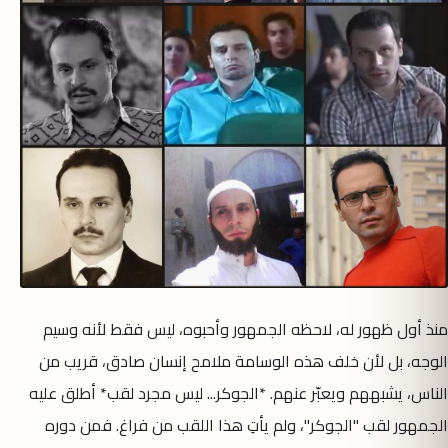
منذ أول ظهور له، لاحظه الجمهور وأحبوه، ليس فقط لأنه وسيم
الوجه، بل لأن خلف هذه الوسامة ملامح إنسان صادق، قريب من
الناس، يشبههم ويعبّر عنهم. *الجوكر... ليس مجرد لقب* أطلق عليه
الجمهور لقب "الجوكر"، ولم يأتِ هذا اللقب من فراغ. فمن دوره