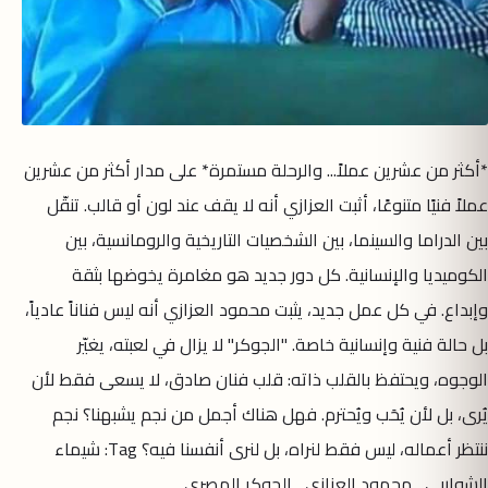
*أكثر من عشرين عملاً... والرحلة مستمرة* على مدار أكثر من عشرين
عملاً فنيًا متنوعًا، أثبت العزازي أنه لا يقف عند لون أو قالب. تنقّل
بين الدراما والسينما، بين الشخصيات التاريخية والرومانسية، بين
الكوميديا والإنسانية. كل دور جديد هو مغامرة يخوضها بثقة
وإبداع. في كل عمل جديد، يثبت محمود العزازي أنه ليس فناناً عادياً،
بل حالة فنية وإنسانية خاصة. "الجوكر" لا يزال في لعبته، يغيّر
الوجوه، ويحتفظ بالقلب ذاته: قلب فنان صادق، لا يسعى فقط لأن
يُرى، بل لأن يُحَب ويُحترم. فهل هناك أجمل من نجم يشبهنا؟ نجم
ننتظر أعماله، ليس فقط لنراه، بل لنرى أنفسنا فيه؟ Tag: شيماء
الشواربي , محمود العزازي , الجوكر المصري