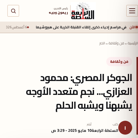
رئيس التحرير :
ريمون وجيه
الآن
 إحياء ذكرى إلقاء القنبلة الذرية على هيروشيما
6 أغسطس 2026 - 6:50 ص
جيش الاحتلال يعل
الرئيسية
←
فن وثقافة
←
الخبر
فن وثقافة
الجوكر المصري: محمود
العزازي... نجم متعدد الأوجه
يشبهنا ويشبه الحلم
كتب
نُشر
ا
السلطة الرابعة
10 مايو 2025 - 3:29 ص