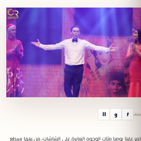
f
و
⛓
شارك
تمر علينا يوميا مئات الوجوه العابرة على الشاشات، من بينها يسطع