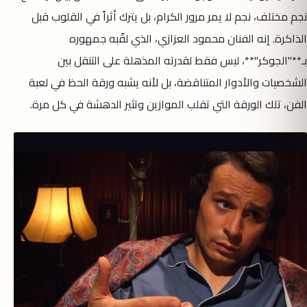
نجم مختلف، نجم لا يمر مرور الكرام، بل يترك أثراً في القلوب قبل
الذاكرة. إنه الفنان محمود العزازي، الذي لقّبه جمهوره
بـ**"الجوكر"**، ليس فقط لقدرته المذهلة على التنقل بين
الشخصيات والأدوار المتناقضة، بل لأنه يشبه ورقة الحظ في لعبة
الفن، تلك الورقة التي تقلب الموازين وتثير الدهشة في كل مرة.