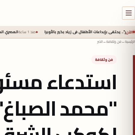
الآن
تفى بإبداعات الأطفال فى زياد بكير بالأوبرا
منذ 1 ساعة
المصري الديمقراطي ي
الرئيسية
←
فن وثقافة
←
الخبر
فن وثقافة
استدعاء مسئو
"محمد الصباغ"
لكوكب الشرق ا