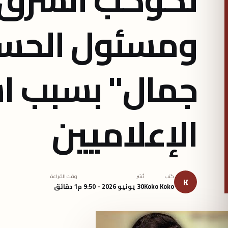
ومسئول الحسا
جمال" بسبب اس
الإعلاميين
كتب
نُشر
وقت القراءة
K
Koko Koko
30 يونيو 2026 - 9:50 م
1 دقائق