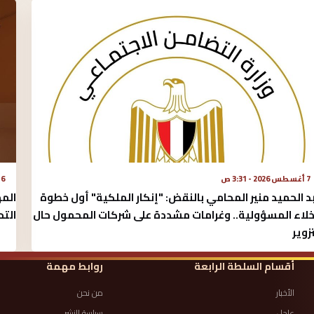
7 أغسطس 2026 - 3:31 ص
6 أغسطس 2026 - 3:10 ص
د الحميد منير المحامي بالنقض: "إنكار الملكية" أول خطوة
المه
خلاء المسؤولية.. وغرامات مشددة على شركات المحمول حال
الت
تزوير
أقسام السلطة الرابعة
روابط مهمة
الأخبار
من نحن
عاجل
سياسة النشر