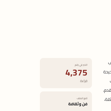
ب
الخبر في رقم
4,375
حيحة
قراءة
قدم،
قة،
تابع الملف
فن وثقافة
←