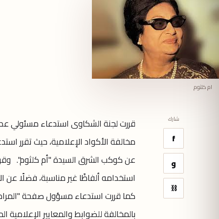
ام كلثوم
شارك
قررت لجنة الشكاوى استدعاء مسئولي عدد 
f
مخالفة الأكواد الإعلامية، حيث تقرر است
عن كوكب الشرق السيدة "أم كلثوم". وقر
و
استخدامه ألفاظًا غير مناسبة، فضلًا عن 
⛓
كما قررت استدعاء مسؤول صفحة "المراد ا
بالمخالفة للضوابط والمعايير الإعلامية ا