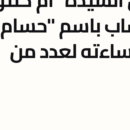
ب باسم "حسام
اءته لعدد من