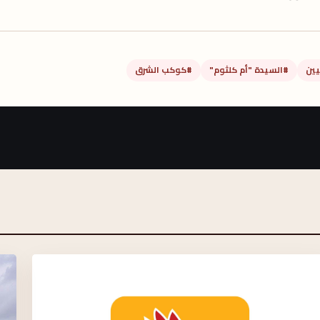
يين
#السيدة "أم كلثوم"
#كوكب الشرق