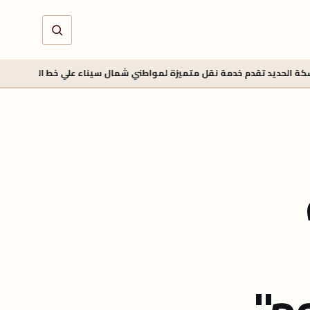
تقدم خدمة نقل متميزة لمواطني شمال سيناء علي خط القنطرة شرق / بئر العب
"..