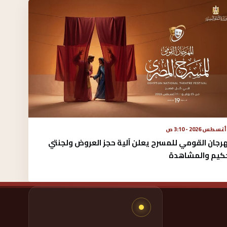
رجان القومي للمسرح يعلن آلية حجز العروض ولجنتي
حكيم والمشاهدة