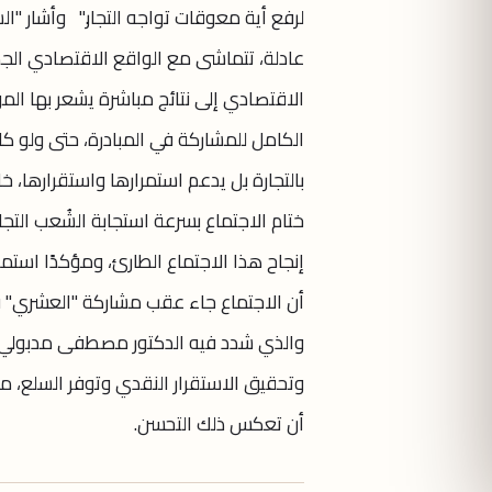
لرفع أية معوقات تواجه التجار." وأشار "
عادلة، تتماشى مع الواقع الاقتصادي الجدي
الاقتصادي إلى نتائج مباشرة يشعر بها ال
الكامل للمشاركة في المبادرة، حتى ولو ك
بالتجارة بل يدعم استمرارها واستقراره
ختام الاجتماع بسرعة استجابة الشُعب الت
إنجاح هذا الاجتماع الطارئ، ومؤكدًا استمر
أن الاجتماع جاء عقب مشاركة "العشري" في
والذي شدد فيه الدكتور مصطفى مدبولي عل
وتحقيق الاستقرار النقدي وتوفر السلع، مشي
أن تعكس ذلك التحسن.