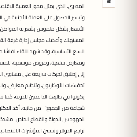
⛓
المصري، الذي يمثل محور العملية الاقتصادية
وتيسير الحصول على العملة الأجنبية في ال
الأسعار بشكل ملموس يشعر به المواطن. وش
المستهلك وأعضاء مجلس إدارة غرفة القا
السلع الأساسية. وقد شهد اللقاء نقاشًا 
ومعارض سلعية، وعروض موسمية، للمساهم
إلى إطلاق تحركات سريعة على مستوى ال
تخفيضات الأوكازيون، وتنظيم معارض، والتوس
يكونوا في طليعة الداعمين للدولة، كما ف
شجاعة من الجميع." من جانبه، أكد الدكتو
الجهود بين الدولة والقطاع الخاص، مشدد
تراجع الدولار وتحسن المؤشرات الاقتصادية