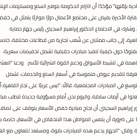
 برُمّتها." مؤكدًا أن التزام الحكومة بتوفير السلع ومستلزمات الإنت
فترة الأخيرة يفرض على مجتمع الأعمال دورًا موازيًا يتمثل في خف
ارك في الاجتماع الدكتور إبراهيم السجيني رئيس جهاز حماية
هرة، إلى جانب ممثلين عن شُعب تجارية من قطاعات مختلفة، خاصة
مفتوحًا حول كيفية تنفيذ مبادرات حقيقية تشمل تخفيضات سعرية،
ة في تنشيط الأسواق ودعم القوة الشرائية للأسر. ودعا "العش
غرفة لتقديم عروض ملموسة في أسعار السلع والخدمات، تشمل
ع في المبادرات المجتمعية، قائلًا: "ليس غريبًا على تجار القاهرة أ
علوا في أزمات سابقة، واليوم نحن أمام مسؤولية جديدة تتطلب مباد
ر إبراهيم السجيني أن نجاح مبادرة خفض الأسعار يتوقف على تضافر
ًا على ضرورة أن يلمس المواطن هذا الانخفاض في الأسعار، خاصة ب
. وقال: "الجهاز يدعم هذه المبادرات بقوة، ومستعد للتعاون مع الغ