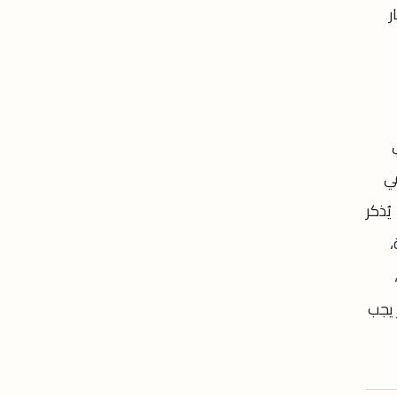
ر
في
يُذكر
،
 يجب