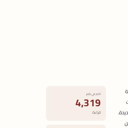
ة
الخبر في رقم
4,319
يدة.
قراءة
ن