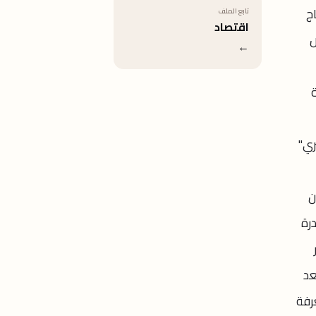
اج
تابع الملف
اقتصاد
ض
←
ري"
ن
رة
عد
رفة