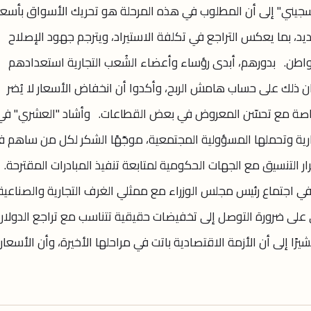
السجيني" إلى أن المطلوب في هذه المرحلة هو تحريك الأسواق بأسعا
د، بما يعكس التراجع في تكلفة الاستيراد، ويترجم جهود الإصلاح
مواطن. بدورهم، أبدى رؤساء وأعضاء الشُعب التجارية استعدادهم
ان ذلك على حساب هامش الربح، وأكدوا أن انخفاض الأسعار لا يُضر
ا، خاصة مع تحسّن المعروض في بعض القطاعات. وأشاد "العشري" في
جارية وتحملها المسؤولية المجتمعية، موجّهًا الشكر لكل من ساهم 
ار التنسيق مع الجهات الحكومية لمتابعة تنفيذ المبادرات المقترحة. 
 اجتماع رئيس مجلس الوزراء مع ممثلي الغرف التجارية والصناعية
ى ضرورة التوصل إلى تخفيضات حقيقية تتناسب مع تراجع الدولار،
رًا إلى أن الأزمة الاقتصادية باتت في مراحلها الأخيرة، وأن الأسعار