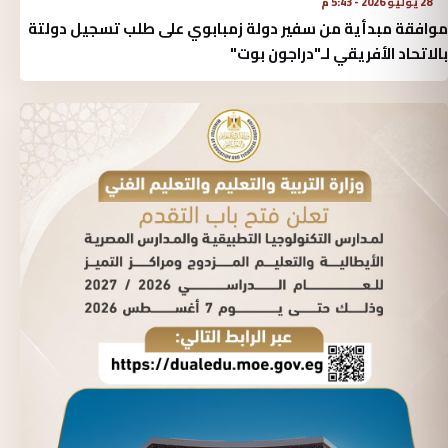
28 يوليو 2026 - 5:43 م
موافقة مبدأية من سفير دولة زمبابوي على طلب تسجيل دولتة
بالاتحاد الأفريقي لـ"دراجون بوت"