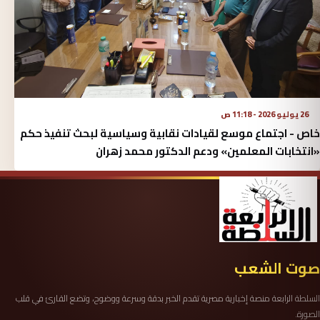
26 يوليو 2026 - 11:18 ص
خاص - اجتماع موسع لقيادات نقابية وسياسية لبحث تنفيذ حكم
«انتخابات المعلمين» ودعم الدكتور محمد زهران
صوت الشعب
السلطة الرابعة منصة إخبارية مصرية تقدم الخبر بدقة وسرعة ووضوح، وتضع القارئ في قلب
الصورة.