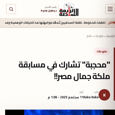
رئيس التحرير :
ريمون وجيه
الآن
ت للحكومة.. نقابة الصحفيين تُصعّد مواجهتها ضد الكيانات الوهمية ومستغلي المتدربين
الرئيسية
←
منوعات
←
الخبر
منوعات
"محجبة" تشارك في مسابقة
ملكة جمال مصر!!
كتب
نُشر
K
Koko Koko
11 سبتمبر 2025 - 1:06 م