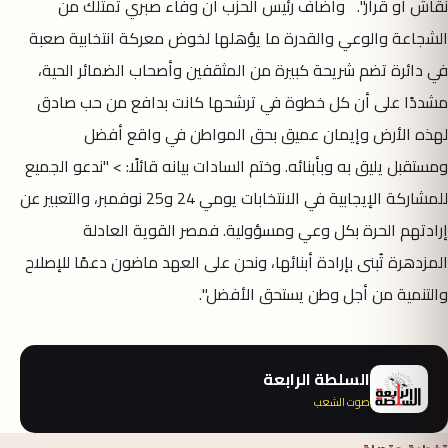
نقاش أو قرار". وأضاف رئيس الحزب أن وفاء صبري تمتلك من
الشجاعة والوعي والقدرة ما يؤهلها لخوض معركة انتخابية صعبة
في دائرة تضم شريحة كبيرة من المثقفين وأصحاب الضمائر الحية،
مشددًا على أن كل خطوة في ترشحها كانت بدافع من حب صادق
لهذه الأرض وإيمان عميق بحق المواطن في واقع أفضل
ومستقبل يليق به وبأبنائه. وختم السادات بيانه قائلًا: > "ندعو الجميع
للمشاركة الإيجابية في الانتخابات يومي 24 و25 نوفمبر، والتعبير عن
إرادتهم الحرة بكل وعي ومسؤولية. فمصر القوية العادلة
المزدهرة تُبنى بإرادة أبنائها، ونحن على العهد ماضون دعمًا للإصلاح
والتنمية من أجل وطن يستحق الأفضل".
السلطة الرابعة
صوت الشعب