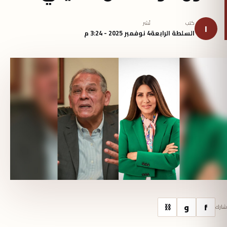
كتب
نُشر
ا
السلطة الرابعة
4 نوفمبر 2025 - 3:24 م
f
و
⛓
شارك