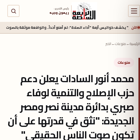
رئيس التحرير :
ريمون وجيه
الآن
شف كواليس أزمة "أداء الصلاة": لم أمنع أحداً.. والواقعة موثقة بالصوت والصورة
الرئيسية
←
منوعات
←
الخبر
منوعات
محمد أنور السادات يعلن دعم
حزب الإصلاح والتنمية لوفاء
صبري بدائرة مدينة نصر ومصر
الجديدة: "نثق في قدرتها على أن
تكون صوت الناس الحقيقي"