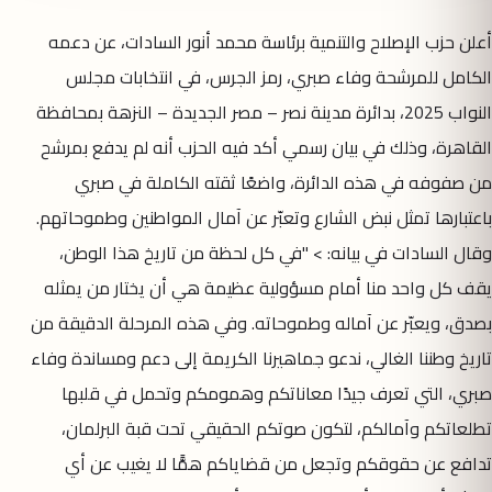
أعلن حزب الإصلاح والتنمية برئاسة محمد أنور السادات، عن دعمه
الكامل للمرشحة وفاء صبري، رمز الجرس، في انتخابات مجلس
النواب 2025، بدائرة مدينة نصر – مصر الجديدة – النزهة بمحافظة
القاهرة، وذلك في بيان رسمي أكد فيه الحزب أنه لم يدفع بمرشح
من صفوفه في هذه الدائرة، واضعًا ثقته الكاملة في صبري
باعتبارها تمثل نبض الشارع وتعبّر عن آمال المواطنين وطموحاتهم.
وقال السادات في بيانه: > "في كل لحظة من تاريخ هذا الوطن،
يقف كل واحد منا أمام مسؤولية عظيمة هي أن يختار من يمثله
بصدق، ويعبّر عن آماله وطموحاته. وفي هذه المرحلة الدقيقة من
تاريخ وطننا الغالي، ندعو جماهيرنا الكريمة إلى دعم ومساندة وفاء
صبري، التي تعرف جيدًا معاناتكم وهمومكم وتحمل في قلبها
تطلعاتكم وآمالكم، لتكون صوتكم الحقيقي تحت قبة البرلمان،
تدافع عن حقوقكم وتجعل من قضاياكم همًّا لا يغيب عن أي