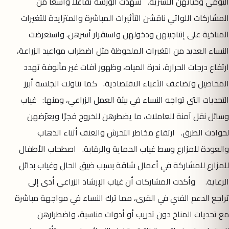
اليومي وحياتهن الأسرية. شهدت الورشة تفاعلًا واسعًا من
المشاركات اللواتي ناقشن التأثيرات المباشرة والمتزايدة للتغيرات
المناخية على إنتاجيتهن ودخولهن واستقرار أسرهن. واستعرضت
النساء العديد من التغيرات الملحوظة مثل اضطراب مواعيد الزراعة،
ارتفاع درجات الحرارة، ندرة المياه، وظهور آفات غير مألوفة تهدد
المحاصيل وتضاعف الأعباء الاقتصادية. كما تناولت الجلسة أبرز
التحديات التي تواجه النساء في بيئة العمل الزراعي، ومنها: غياب
وسائل نقل آمنة للعاملات، ما يضطرهن للخروج فجرًا ويعرّضهن
لحوادث الطرق. ارتفاع مخاطر التحرش والعنف أثناء الذهاب
والعودة للمزارع وسط غياب الحماية والرقابة. اصطحاب الأطفال
للمزارع للمشاركة في أعمال شاقة بسبب ضيق الحال وغياب بدائل
الرعاية. وأكدت المشاركات أن غياب الإرشاد الزراعي أدى إلى
تراجع الدعم الفني في القرى، مما ترك النساء في مواجهة مباشرة
مع تحديات المناخ دون تدريب أو أدوات مناسبة، واضطرارهن