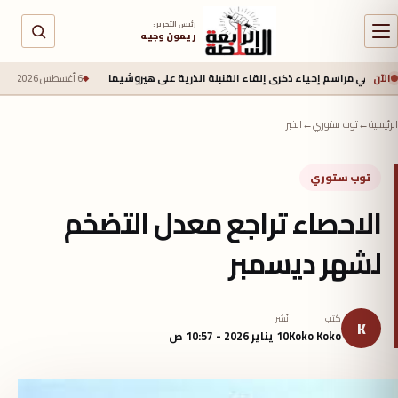
رئيس التحرير :
ريمون وجيه
الآن
اسم إحياء ذكرى إلقاء القنبلة الذرية على هيروشيما
6 أغسطس 2026 - 6:50 ص
جيش الاحتلا
الرئيسية
←
توب ستوري
←
الخبر
توب ستوري
الاحصاء تراجع معدل التضخم
لشهر ديسمبر
كتب
نُشر
K
Koko Koko
10 يناير 2026 - 10:57 ص