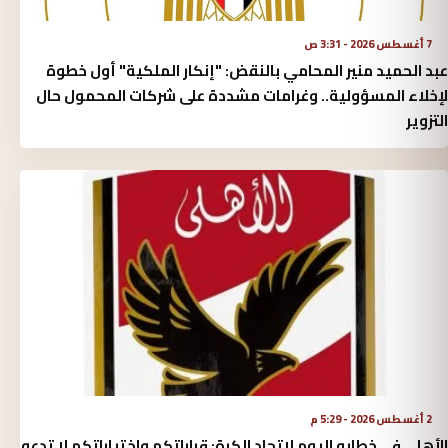
7 أغسطس 2026 - 3:31 ص
عبد الحميد منير المحامي بالنقض: "إنكار الملكية" أول خطوة
لإخلاء المسؤولية.. وغرامات مشددة على شركات المحمول حال
التزوير
2 أغسطس 2026 - 5:29 م
الأهلي في خطابه اليوم لاتحاد الكرة:‏ قراراتكم واختياراتكم لا تدعو