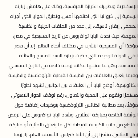
الإسكندرية وبطريرك الكرازة المرقسية، وذلك على هامش زيارته
الرسمية إلى كرواتيا التي اختتمها أمس. وتطرق الحوار، الذي أجراه
الصحفي إيڤان تاسيڤ، إلى عدد من الملفات الدينية والكنسية
المهمة، حيث تحدث البابا تواضروس عن تاريخ المسيحية في مصر،
مؤكدًا أن المسيحية انتشرت في مختلف أنحاء العالم، إلا أن مصر
تبقى الدولة الوحيدة التي حظيت بزيارة السيد المسيح والعائلة
المقدسة، وهو ما يمنحها مكانة روحية خاصة في التاريخ المسيحي.
وفيما يتعلق بالعلاقات بين الكنيسة القبطية الأرثوذكسية والكنيسة
الكاثوليكية، أوضح البابا أن العلاقات بين الجانبين تشهد تطورًا
مستمرًا وتقوم على المحبة والتعاون، رغم توقف الحوار اللاهوتي
مؤقتًا، بعد مطالبة الكنائس الأرثوذكسية بتوضيحات إضافية حول
الوثيقة الخاصة بمباركة المثليين. وشدد البابا تواضروس على الرفض
القاطع من جانب الكنيسة القبطية لكل ما يتعلق بالمثلية أو مباركة
زواج المثليين، مشيرًا إلى أن الأنبا كيرلس، الأسقف العام، زار روما