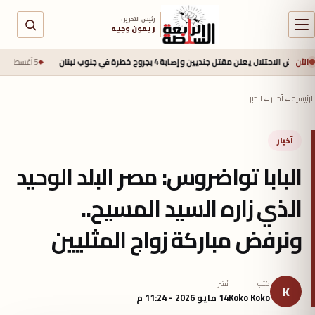
رئيس التحرير :
ريمون وجيه
الآن
ل يعلن مقتل جنديين وإصابة 4 بجروح خطرة في جنوب لبنان
5 أغسطس 2026 - 2:40 م
الرئيسية
←
أخبار
←
الخبر
أخبار
البابا تواضروس: مصر البلد الوحيد
الذي زاره السيد المسيح..
ونرفض مباركة زواج المثليين
كتب
نُشر
K
Koko Koko
14 مايو 2026 - 11:24 م