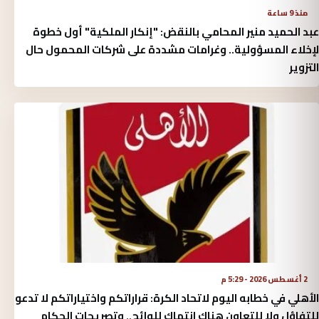
منذ 9 ساعة
عبد الحميد منير المحامي بالنقض: "إنكار الملكية" أول خطوة
لإخلاء المسؤولية.. وغرامات مشددة على شركات المحمول حال
التزوير
2 أغسطس 2026 - 5:29 م
الأهلي في خطابه اليوم لاتحاد الكرة:‏ قراراتكم واختياراتكم لا تدعو
للتفاؤل ولا للتعاون هناك انتهاك للوائح.. وتصريحات الحكام