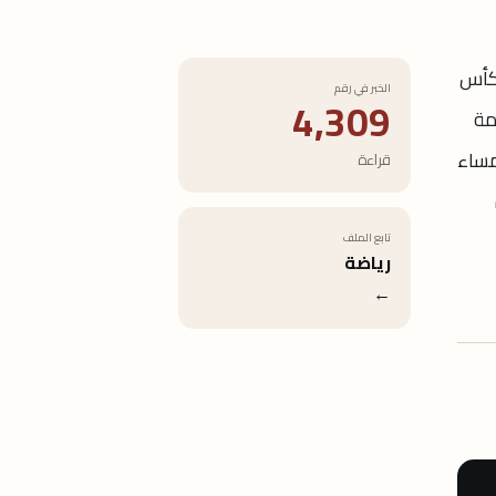
 كأس
الخبر في رقم
4,309
عاصمة
مساء
قراءة
تابع الملف
رياضة
←