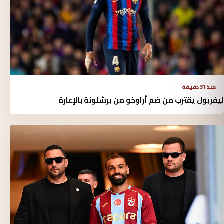
منذ 31 دقيقة
ليفربول يقترب من ضم أراوخو من برشلونة بالإعارة