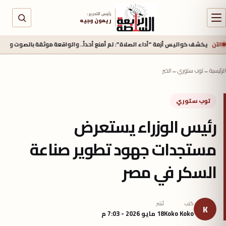
رئيس التحرير :
ريمون وجيه
الآن
شف كواليس أزمة "أداء الصلاة": لم أمنع أحداً.. والواقعة موثقة بالصوت والصورة
الرئيسية
←
توب ستوري
←
الخبر
توب ستوري
رئيس الوزراء يستعرض
مستجدات جهود تطوير صناعة
السكر في مصر
كتب
نُشر
K
Koko Koko
18 مايو 2026 - 7:03 م