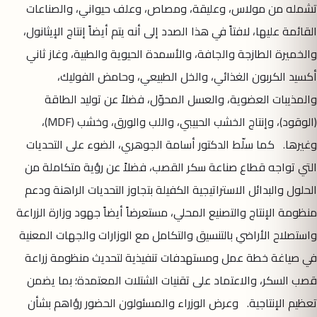
تشمله من مولاس، وعليقة، ومصاص، وعلف حيواني، والصناعات
القائمة عليها، لافتاً في هذا الصدد إلى أنه يتم أيضاً إنتاج الإيثانول،
والخميرة الطازجة والجافة، والأسمدة الحيوية والطبية، وغاز ثاني
أكسيد الكربون الغذائي، والخل الطبيعي، وحامض الفوليك،
والمذيبات العضوية، والعسل المحوّل، فضلاً عن توليد الطاقة
(الوقود)، وإنتاج الخشب الحبيبي، واللب والورق، وخشب (MDF)،
وغيرها. كما سلّط الدكتور أسامة الجوهري، الضوء على التحديات
التي تواجه قطاع صناعة سكر القصب، فضلاً عن رؤية متكاملة من
الحلول والبدائل الاستراتيجية الكفيلة بتجاوز التحديات الراهنة ودعم
منظومة الإنتاج والتصنيع المحلي، مستعرضاً أيضاً جهود وزارة الزراعة
واستصلاح الأراضي بالتنسيق والتكامل مع الوزارات والجهات المعنية
في صياغة خطة عمل ومستهدفات تنفيذية لتحديث منظومة زراعة
قصب السكر، والاعتماد على تقنيات الشتلات المعتمدة؛ بما يضمن
تعظيم الإنتاجية. وعرض الوزراء والمسئولون الحضور رؤاهم بشأن