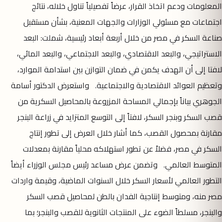
المعلومات ودعم اتخاذ القرار، عرضاً تفصيلياً تناول خلاله، نتائج
اجتماعات مع مسئولي الوزارات والجهات المعنية، بشأن مستقبل
صناعة السكر في مصر من خلال أربعة أبعاد رئيسية، شملت: البعد
الاستراتيجي، والبعد الاقتصادي، والبعد الاجتماعي، والبعد المائي،
لافتا إلى أن الهدف يكمن في ضمان التوازن بين استدامة الموارد،
وتعظيم العوائد الاقتصادية والاجتماعية. واستعرض الدكتور أسامة
الجوهري بياناً بإجمالي المساحة المزروعة بالمحاصيل السكرية من
قصب السكر وبنجر السكر، لافتاً إلى التوسع المتزايد في زراعة البنجر
مقارنة بمحصول القصب، كما أشار خلال العرض إلى تطور إنتاج
السكر في مصر، فضلاً عن تطور استهلاكه محلياً مقارنة بمعدلات
المتوسط العالمي. وتضمن عرض مساعد رئيس مجلس الوزراء أيضاً
التطور العالمي لأسعار السكر خلال السنوات الماضية، وقيمة واردات
مصر منه، ومتوسط إنتاجية الفدان بالطن لمحاصيل قصب السكر
والبنجر، مسلطاً الضوء على المنتجات الثانوية للقصب والبنجر؛ بما