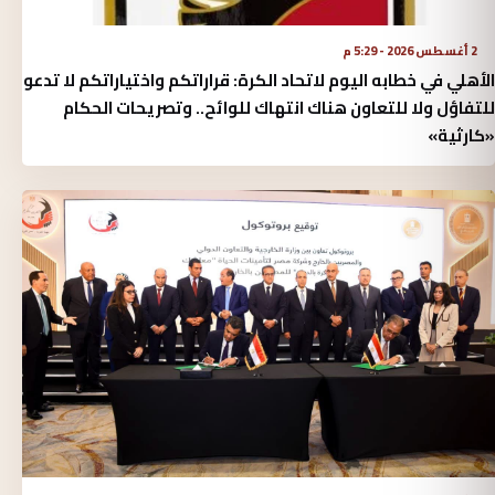
2 أغسطس 2026 - 5:29 م
الأهلي في خطابه اليوم لاتحاد الكرة:‏ قراراتكم واختياراتكم لا تدعو
للتفاؤل ولا للتعاون هناك انتهاك للوائح.. وتصريحات الحكام
«كارثية»‏