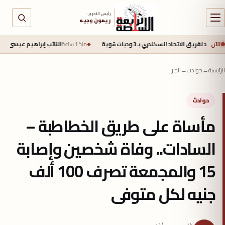
رئيس التحرير :
ريمون وجيه
الآن
تحاد السكندري بـ 3 وديات قوية
منذ 1 ساعة
النائب إبراهيم عيسى: تجاوز الصادرات الزراعية 6.2 مليون طن يعكس قوة القطاع الزراعي ونجاح جهود 
الرئيسية
←
حوادث
←
الخبر
حوادث
مأساة على طريق الخطاطبة –
السادات.. وفاة شخصين وإصابة
15 والمجمعة تصرف 100 ألف
جنيه لكل متوفى