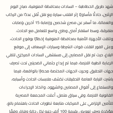
شهد طريق الخطاطبة – السادات بمحافظة المنوفية، صباح اليوم
الإثنين، حادثًا مأساويًا إثر انقلاب سيارة ربع نقل تُقل عددًا من الركاب
والعمالة، ما أسفر عن مصرع شخصين وإصابة 15 آخرين بإصابات
متفرقة، وسط استنفار أمني وطبي واسع للتعامل مع الحادث.
وتلقت الأجهزة الأمنية بمحافظة المنوفية إخطارًا بوقوع الحادث،
وعلى الفور انتقلت قوات الشرطة وسيارات الإسعاف إلى موقع
البلاغ، حيث تم نقل المصابين إلى مستشفى السادات المركزي لتلقي
الرعاية الطبية اللازمة، فيما تم إيداع جثماني الضحيتين تحت تصرف
جهات التحقيق. وحررت الجهات المختصة محضرًا بالواقعة، فيما
باشرت النيابة العامة التحقيقات لكشف ملابسات الحادث وأسبابه،
والاستماع إلى أقوال المصابين والشهود، واتخاذ الإجراءات
القانونية اللازمة. وفي سياق متصل، أعلنت المجمعة المصرية
للتأمين الإلزامي على المركبات متابعة تطورات الحادث باهتمام بالغ،
مؤكدة صرف تعويض بقيمة 100 ألف جنيه لكل حالة وفاة، وفقًا