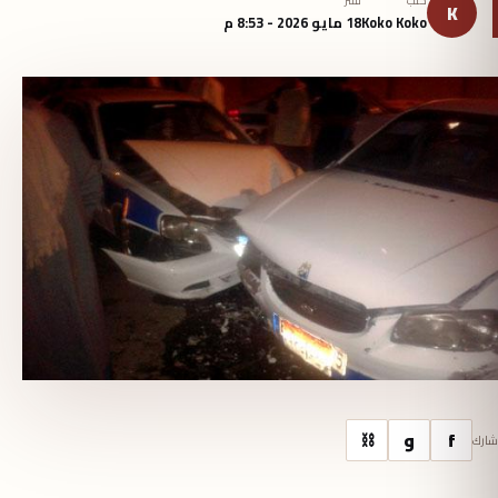
كتب
نُشر
K
Koko Koko
18 مايو 2026 - 8:53 م
f
و
⛓
شارك