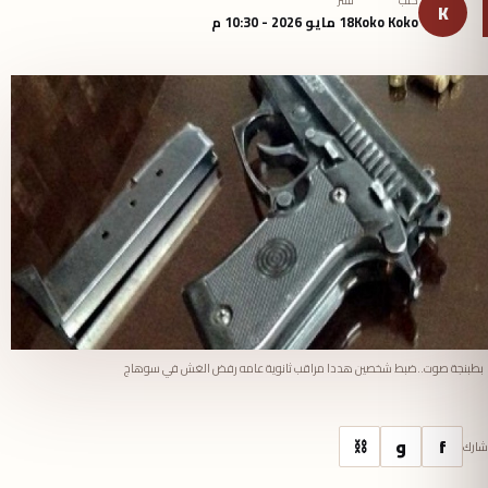
كتب
نُشر
K
Koko Koko
18 مايو 2026 - 10:30 م
بطبنجة صوت..ضبط شخصين هددا مراقب ثانوية عامه رفض الغش في سوهاج
f
و
⛓
شارك