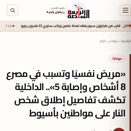
رئيس التحرير :
ريمون وجيه
الآن
ن طرابزون سبور بعقد لمدة عامين وراتب سنوي 22 مليون يورو
منذ 13 ساعة
طرابزو
الرئيسية
←
حوادث
←
الخبر
حوادث
«مريض نفسيًا وتسبب في مصرع
8 أشخاص وإصابة 5».. الداخلية
تكشف تفاصيل إطلاق شخص
النار على مواطنين بأسيوط